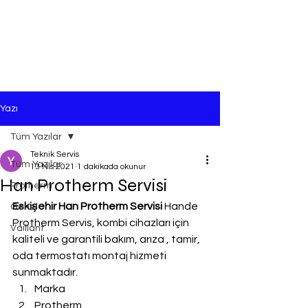
Yazı
Tüm Yazılar
Teknik Servis
Tüm Yazılar
13 Nis 2021
1 dakikada okunur
Han Protherm Servisi
Protherm
Eskişehir Han Protherm Servisi
 Hande 
Genel
Protherm Servis, kombi cihazları için 
Vaillant
kaliteli ve garantili bakım, arıza , tamir, 
oda termostatı montaj hizmeti 
sunmaktadır.
Marka
Protherm