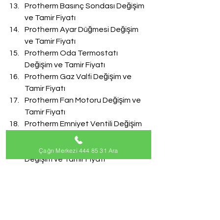
Protherm Basınç Sondası Değişim 
ve Tamir Fiyatı
Protherm Ayar Düğmesi Değişim 
ve Tamir Fiyatı
Protherm Oda Termostatı 
Değişim ve Tamir Fiyatı
Protherm Gaz Valfi Değişim ve 
Tamir Fiyatı
Protherm Fan Motoru Değişim ve 
Tamir Fiyatı
Protherm Emniyet Ventili Değişim 
ve Tamir Fiyatı
Protherm Doldurma Musluğu 
Çağrı Merkezi 444 85 31 Ara
Değişim ve Tamir Fiyatı
Protherm Akış Türbini Değişim ve 
Tamir Fiyatı
#ProthermServisi
Protherm