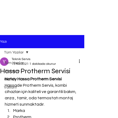
Yazı
Tüm Yazılar
Teknik Servis
Tüm Yazılar
13 Nis 2021
1 dakikada okunur
Hassa Protherm Servisi
Protherm
Hatay Hassa Protherm Servisi
Genel
Hassade Protherm Servis, kombi 
Vaillant
cihazları için kaliteli ve garantili bakım, 
arıza , tamir, oda termostatı montaj 
hizmeti sunmaktadır.
Marka
Protherm