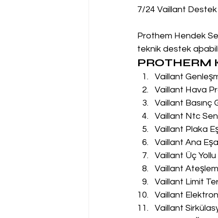
7/24 Vaillant Destek
Prothem Hendek Servi
teknik destek aþabilir
PROTHERM K
Vaillant Genleş
Vaillant Hava Pr
Vaillant Basınç
Vaillant Ntc Sen
Vaillant Plaka E
Vaillant Ana Eşa
Vaillant Üç Yoll
Vaillant Ateşle
Vaillant Limit T
Vaillant Elektro
Vaillant Sirküla