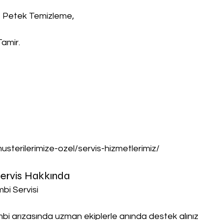
, Petek Temizleme,
Tamir.
musterilerimize-ozel/servis-hizmetlerimiz/
Servis Hakkında
bi Servisi
ombi arızasında uzman ekiplerle anında destek alınız