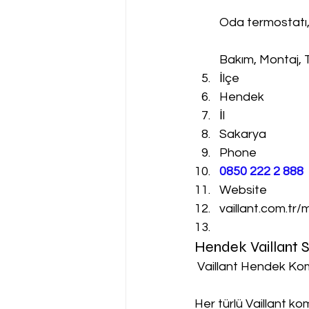
Oda termostatı
Bakım, Montaj, 
İlçe
Hendek
İl
Sakarya
Phone
0850 222 2 888 
Website
vaillant.com.tr/
Hendek Vaillant 
 Vaillant Hendek Kom
Her türlü Vaillant k