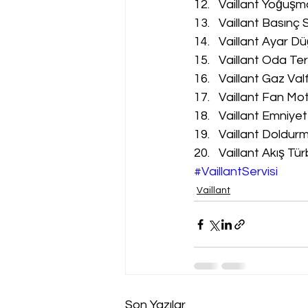
Vaillant Yoğuşm
Vaillant Basınç 
Vaillant Ayar Dü
Vaillant Oda Te
Vaillant Gaz Val
Vaillant Fan Mot
Vaillant Emniyet
Vaillant Doldur
Vaillant Akış Tür
#VaillantServisi
Vaillant
Son Yazılar