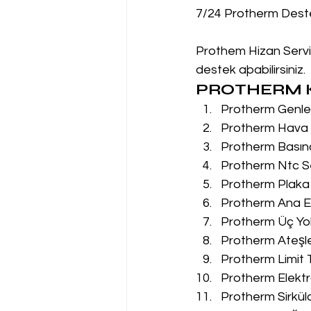
7/24 Protherm Dest
Prothem Hizan Servis
destek aþabilirsiniz.
PROTHERM K
Protherm Genleş
Protherm Hava P
Protherm Basın
Protherm Ntc Se
Protherm Plaka 
Protherm Ana Eş
Protherm Üç Yol
Protherm Ateşle
Protherm Limit 
Protherm Elektr
Protherm Sirkül