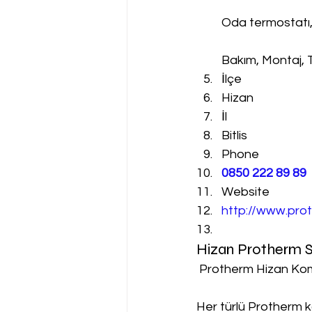
Oda termostatı
Bakım, Montaj, 
İlçe
Hizan
İl
Bitlis
Phone
0850 222 89 89
Website
http://www.prot
Hizan Protherm S
 Protherm Hizan Kom
Her türlü Protherm k