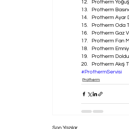
Protherm Yoğuşm
Protherm Basınç
Protherm Ayar D
Protherm Oda Te
Protherm Gaz Va
Protherm Fan Mo
Protherm Emniyet
Protherm Doldur
Protherm Akış Tü
#ProthermServisi
Protherm
Son Yazılar