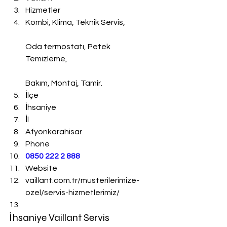
Hizmetler
Kombi, Klima, Teknik Servis,
Oda termostatı, Petek 
Temizleme,
Bakım, Montaj, Tamir.
İlçe
İhsaniye
İl
Afyonkarahisar
Phone
0850 222 2 888 
Website
vaillant.com.tr/musterilerimize-
ozel/servis-hizmetlerimiz/
İhsaniye Vaillant Servis 