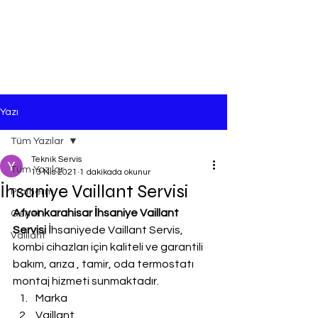
Yazı
Tüm Yazılar
Teknik Servis
Tüm Yazılar
13 Nis 2021
1 dakikada okunur
İhsaniye Vaillant Servisi
Protherm
Afyonkarahisar İhsaniye Vaillant 
Genel
Servisi
 İhsaniyede Vaillant Servis, 
Vaillant
kombi cihazları için kaliteli ve garantili 
bakım, arıza , tamir, oda termostatı 
montaj hizmeti sunmaktadır.
Marka
Vaillant