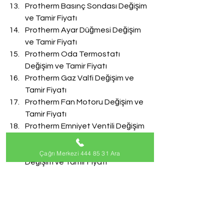
Protherm Basınç Sondası Değişim 
ve Tamir Fiyatı
Protherm Ayar Düğmesi Değişim 
ve Tamir Fiyatı
Protherm Oda Termostatı 
Değişim ve Tamir Fiyatı
Protherm Gaz Valfi Değişim ve 
Tamir Fiyatı
Protherm Fan Motoru Değişim ve 
Tamir Fiyatı
Protherm Emniyet Ventili Değişim 
ve Tamir Fiyatı
Protherm Doldurma Musluğu 
Çağrı Merkezi 444 85 31 Ara
Değişim ve Tamir Fiyatı
Protherm Akış Türbini Değişim ve 
Tamir Fiyatı
#ProthermServisi
Protherm