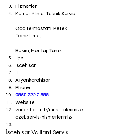
Hizmetler
Kombi, Klima, Teknik Servis,
Oda termostatı, Petek 
Temizleme,
Bakım, Montaj, Tamir.
İlçe
İscehisar
İl
Afyonkarahisar
Phone
0850 222 2 888 
Website
vaillant.com.tr/musterilerimize-
ozel/servis-hizmetlerimiz/
İscehisar Vaillant Servis 