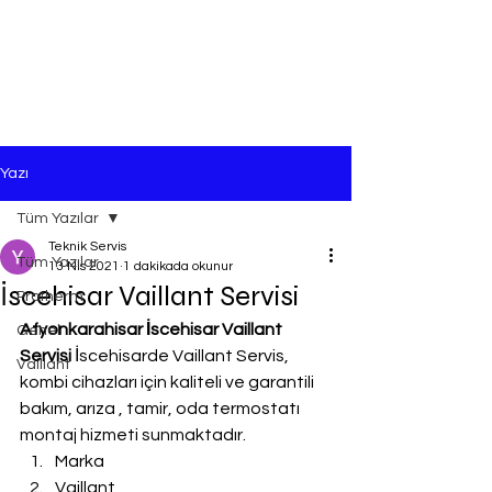
Yazı
Tüm Yazılar
Teknik Servis
Tüm Yazılar
13 Nis 2021
1 dakikada okunur
İscehisar Vaillant Servisi
Protherm
Afyonkarahisar İscehisar Vaillant 
Genel
Servisi
 İscehisarde Vaillant Servis, 
Vaillant
kombi cihazları için kaliteli ve garantili 
bakım, arıza , tamir, oda termostatı 
montaj hizmeti sunmaktadır.
Marka
Vaillant