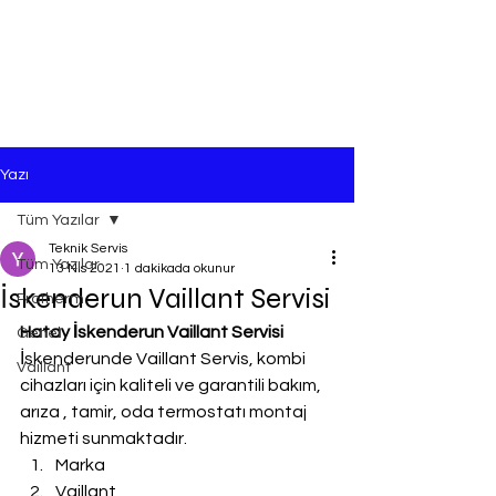
Yazı
Tüm Yazılar
Teknik Servis
Tüm Yazılar
13 Nis 2021
1 dakikada okunur
İskenderun Vaillant Servisi
Protherm
Hatay İskenderun Vaillant Servisi
Genel
İskenderunde Vaillant Servis, kombi 
Vaillant
cihazları için kaliteli ve garantili bakım, 
arıza , tamir, oda termostatı montaj 
hizmeti sunmaktadır.
Marka
Vaillant