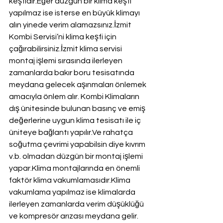
keşfidir.Eğer düzgün bir klima keşfi 
yapılmaz ise isterse en büyük klimayı 
alın yinede verim alamazsınız.İzmit 
Kombi Servisi’ni klima keşfi için 
çağırabilirsiniz.İzmit klima servisi 
montaj işlemi sırasında ilerleyen 
zamanlarda bakır boru tesisatında 
meydana gelecek aşınmaları önlemek 
amacıyla önlem alır. Kombi Klimaların 
dış ünitesinde bulunan basınç ve emiş 
değerlerine uygun klima tesisatı ile iç 
üniteye bağlantı yapılır.Ve rahatça 
soğutma çevrimi yapabilsin diye kıvrım 
v.b. olmadan düzgün bir montaj işlemi 
yapar.Klima montajlarında en önemli 
faktör klima vakumlamasıdır.Klima 
vakumlama yapılmaz ise klimalarda 
ilerleyen zamanlarda verim düşüklüğü 
ve kompresör arızası meydana gelir.