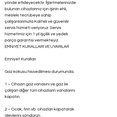
yönde etkileyecektir. İşletmelerinizde 
bulunan cihazlarınız için işinin ehli, 
mesleki tecrübeye sahip 
çalışanlarımızla Kaliteli ve güvenilir 
servis hizmeti veriyoruz. Servis 
hizmetimiz için 1 yıl işçilik ve yedek 
parça garantisi vermekteyiz.
EMNiYET KURALLARl VE UYARILAR
Emniyet Kuralları
Gaz kokusu hissedilmesi durumunda;
1 – Cihazın gaz vanasını ve gaz ile 
çalışan diğer tüm cihazların vanalarını 
kapatın.
2 – Ocak, fırın vb. cihazları kapatarak 
alevlerini söndürün.