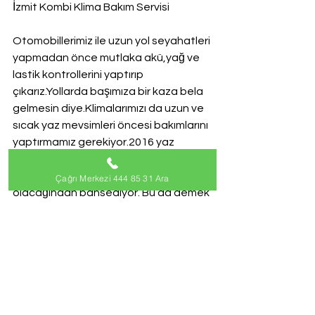
İzmit Kombi Klima Bakım Servisi
Otomobillerimiz ile uzun yol seyahatleri 
yapmadan önce mutlaka akü,yağ ve 
lastik kontrollerini yaptırıp 
çıkarız.Yollarda başımıza bir kaza bela 
gelmesin diye.Klimalarımızı da uzun ve 
sıcak yaz mevsimleri öncesi bakımlarını 
yaptırmamız gerekiyor.2016 yaz 
aylarında Nasa dan gelen açıklamaya 
göre mevsim sıcaklarının üstünde 
Çağrı Merkezi 444 85 31 Ara
olacağından bahsediyor. Bu da demek 
oluyor ki Kombi marka klimalarımızu 
uzun ve yoğun tempoda çalışacak 
anlamına geliyor.Bakımsız ve hazırlıksız 
klimalar sizlere en an sorun açabilir ve 
sıcak yaz aylarında arıza ve bakım 
yaptıracak bir servis 
bulamayabilirsiniz.İlkbahar aylarında 