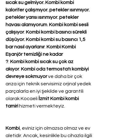
sıcak su gelmiyor. Kombi kombi 
kalorifer çalışmıyor. petekler ısınmıyor. 
petekler yarısı ısınmıyor. petekler 
havası alamıyorum
. 
Kombi kombi sesli 
çalışıyor
. 
Kombi kombi basıncı sürekli 
düşüyor. Kombi kombi su basıncı 1,5 
bar nasıl ayarlanır
. 
Kombi Kombi 
Eşanjör temizliği ne kadar 
?
. 
Kombi kombi sıcak su çok az 
akıyor
. 
Kombi oda termostatı kombiyi 
devreye sokmuyor
 ve daha bir çok 
arıza için teknik servisimiz orjinal yedek 
parçalarla en iyi şekilde ve garantili 
olarak Kocaeli 
İzmit Kombi kombi 
tamiri
 hizmeti vermekteyiz.
Kombi
, eviniz için olmazsa olmaz ve ev 
aletidir. Ancak, kesinlikle bu cihazla ilgili 