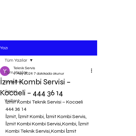
Yazı
Tüm Yazılar
Teknik Servis
Tüm Yazılar
4 May 2024
7 dakikada okunur
İzmit Kombi Servisi –
Protherm
Kocaeli – 444 36 14
Genel
Vaillant
İzmit Kombi Teknik Servisi – Kocaeli 
444 36 14
İzmit, İzmit Kombi, İzmit Kombi Servis, 
İzmit Kombi Kombi Servisi,Kombi, İzmit 
Kombi Teknik Servisi,Kombi İzmit 