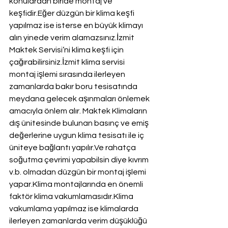
konulardan biride montaj ve 
keşfidir.Eğer düzgün bir klima keşfi 
yapılmaz ise isterse en büyük klimayı 
alın yinede verim alamazsınız.İzmit 
Maktek Servisi’ni klima keşfi için 
çağırabilirsiniz.İzmit klima servisi 
montaj işlemi sırasında ilerleyen 
zamanlarda bakır boru tesisatında 
meydana gelecek aşınmaları önlemek 
amacıyla önlem alır. Maktek Klimaların 
dış ünitesinde bulunan basınç ve emiş 
değerlerine uygun klima tesisatı ile iç 
üniteye bağlantı yapılır.Ve rahatça 
soğutma çevrimi yapabilsin diye kıvrım 
v.b. olmadan düzgün bir montaj işlemi 
yapar.Klima montajlarında en önemli 
faktör klima vakumlamasıdır.Klima 
vakumlama yapılmaz ise klimalarda 
ilerleyen zamanlarda verim düşüklüğü 