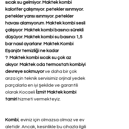
sıcak su gelmiyor. Maktek kombi 
kalorifer çalışmıyor. petekler ısınmıyor. 
petekler yarısı ısınmıyor. petekler 
havası alamıyorum
. 
Maktek kombi sesli 
çalışıyor
. 
Maktek kombi basıncı sürekli 
düşüyor. Maktek kombi su basıncı 1,5 
bar nasıl ayarlanır
. 
Maktek Kombi 
Eşanjör temizliği ne kadar 
?
. 
Maktek kombi sıcak su çok az 
akıyor
. 
Maktek oda termostatı kombiyi 
devreye sokmuyor
 ve daha bir çok 
arıza için teknik servisimiz orjinal yedek 
parçalarla en iyi şekilde ve garantili 
olarak Kocaeli 
İzmit Maktek kombi 
tamiri
 hizmeti vermekteyiz.
Kombi
, eviniz için olmazsa olmaz ve ev 
aletidir. Ancak, kesinlikle bu cihazla ilgili 