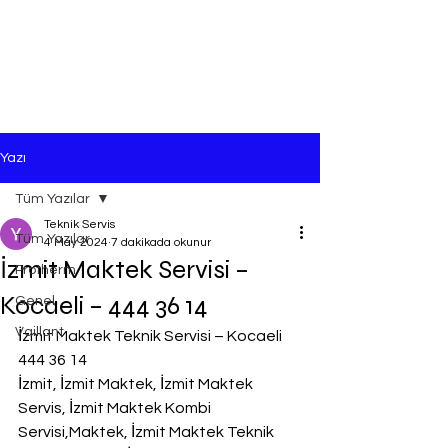
Yazı
Tüm Yazılar
Teknik Servis
Tüm Yazılar
4 May 2024
7 dakikada okunur
İzmit Maktek Servisi –
Protherm
Kocaeli – 444 36 14
Genel
Vaillant
İzmit Maktek Teknik Servisi – Kocaeli 
444 36 14
İzmit, İzmit Maktek, İzmit Maktek 
Servis, İzmit Maktek Kombi 
Servisi,Maktek, İzmit Maktek Teknik 