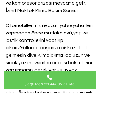
ve kompresör arızası meydana gelir.
İzmit Maktek Klima Bakım Servisi
Otomobillerimiz ile uzun yol seyahatleri 
yapmadan önce mutlaka akü,yağ ve 
lastik kontrollerini yaptırıp 
çıkarız.Yollarda başımıza bir kaza bela 
gelmesin diye.Klimalarımızı da uzun ve 
sıcak yaz mevsimleri öncesi bakımlarını 
yaptırmamız gerekiyor.2016 yaz 
aylarında Nasa dan gelen açıklamaya 
Çağrı Merkezi 444 85 31 Ara
göre mevsim sıcaklarının üstünde 
olacağından bahsediyor. Bu da demek 
oluyor ki Maktek marka klimalarımızu 
uzun ve yoğun tempoda çalışacak 
anlamına geliyor.Bakımsız ve hazırlıksız 
klimalar sizlere en an sorun açabilir ve 
sıcak yaz aylarında arıza ve bakım 
yaptıracak bir servis 