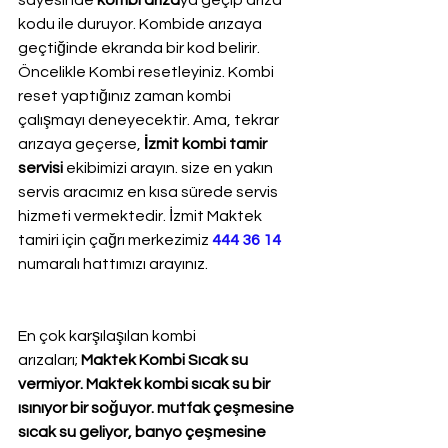
sayesinde 
kombi arıza
ya geçip arıza 
kodu ile duruyor. Kombide arızaya 
geçtiğinde ekranda bir kod belirir. 
Öncelikle Kombi resetleyiniz. Kombi 
reset yaptığınız zaman kombi 
çalışmayı deneyecektir. Ama, tekrar 
arızaya geçerse, 
İzmit kombi tamir 
servisi
 ekibimizi arayın. size en yakın 
servis aracımız en kısa sürede servis 
hizmeti vermektedir. İzmit Maktek 
tamiri için çağrı merkezimiz 
444 36 14
numaralı hattımızı arayınız.
En çok karşılaşılan kombi 
arızaları; 
Maktek Kombi Sıcak su 
vermiyor. Maktek kombi sıcak su bir 
ısınıyor bir soğuyor. mutfak çeşmesine 
sıcak su geliyor, banyo çeşmesine 