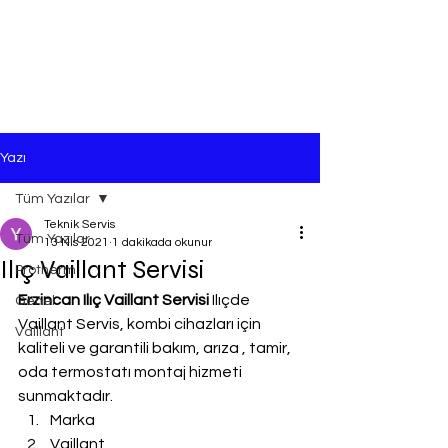
Yazı
Tüm Yazılar
Teknik Servis
Tüm Yazılar
13 Nis 2021
1 dakikada okunur
Ilıç Vaillant Servisi
Protherm
Erzincan Ilıç Vaillant Servisi
 Ilıçde 
Genel
Vaillant Servis, kombi cihazları için 
Vaillant
kaliteli ve garantili bakım, arıza , tamir, 
oda termostatı montaj hizmeti 
sunmaktadır.
Marka
Vaillant