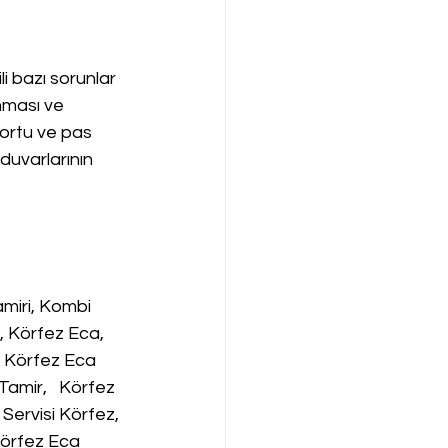
li bazı sorunlar 
nması ve 
tortu ve pas 
 duvarlarının 
miri, Kombi 
, Körfez Eca, 
, Körfez Eca 
amir,   Körfez 
Servisi Körfez, 
örfez Eca 