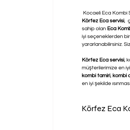
 Kocaeli Eca Kombi S
Körfez Eca servisi
, 
sahip olan 
Eca Kombi
iyi seçeneklerden bi
yararlanabilirsiniz. 
Körfez Eca servisi
, 
müşterilerimize en iy
kombi tamiri
, 
kombi a
en iyi şekilde ısınma
Körfez Eca K