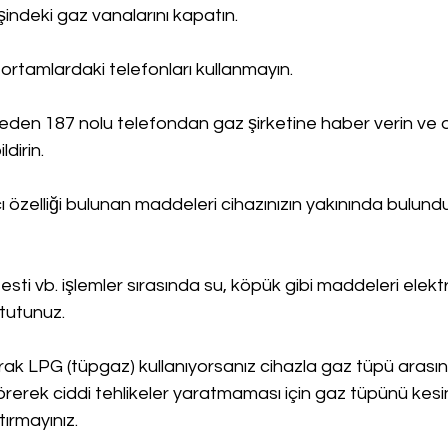
işindeki gaz vanalarını kapatın.
ortamlardaki telefonları kullanmayın.
en 187 nolu telefondan gaz şirketine haber verin ve 
ldirin.
cı özelliği bulunan maddeleri cihazınızın yakınında bulund
esti vb. işlemler sırasında su, köpük gibi maddeleri elektr
tutunuz.
arak LPG (tüpgaz) kullanıyorsanız cihazla gaz tüpü arasın
örerek ciddi tehlikeler yaratmaması için gaz tüpünü kesin
ırmayınız.