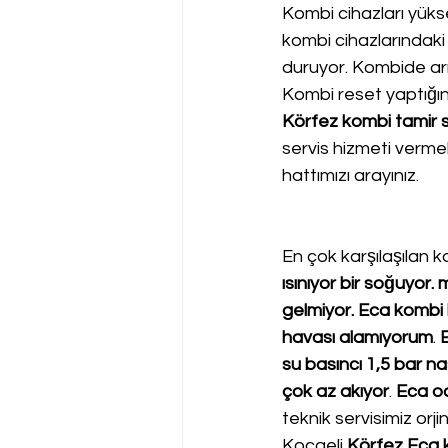
Kombi cihazları yükse
kombi cihazlarındaki
duruyor. Kombide arız
Kombi reset yaptığı
Körfez kombi tamir s
servis hizmeti vermek
hattımızı arayınız.
En çok karşılaşılan ko
ısınıyor bir soğuyor
gelmiyor. Eca kombi k
havası alamıyorum
. 
E
su basıncı 1,5 bar nas
çok az akıyor
. 
Eca o
teknik servisimiz orji
Kocaeli 
Körfez Eca 