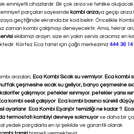
k emniyetli cihazlardır. Bir çok arıza ve tehlike oluşacak
 emniyet parçaları sayesinde 
kombi arıza
ya geçip arıza 
aya geçtiğinde ekranda bir kod belirir. Öncelikle Kombi 
nız zaman kombi çalışmayı deneyecektir. Ama, tekrar ar
ervisi
 ekibimizi arayın. size en yakın servis aracımız en k
tedir. Körfez Eca tamiri için çağrı merkezimiz 
444 36 14
mbi arızaları; 
Eca Kombi Sıcak su vermiyor. Eca kombi sı
. mutfak çeşmesine sıcak su geliyor, banyo çeşmesine sı
alorifer çalışmıyor. petekler ısınmıyor. petekler yarısı ısı
ca kombi sesli çalışıyor
. 
Eca kombi basıncı sürekli düşüy
ıl ayarlanır
. 
Eca Kombi Eşanjör temizliği ne kadar ?
. 
Eca
da termostatı kombiyi devreye sokmuyor
 ve daha bir çok
nal yedek parçalarla en iyi şekilde ve garantili olarak 
kombi tamiri
 hizmeti vermekteyiz.