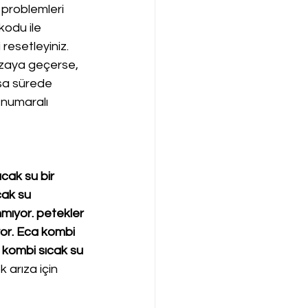
 problemleri 
kodu ile 
resetleyiniz. 
ızaya geçerse, 
ısa sürede 
 numaralı 
cak su bir 
cak su 
nmıyor. petekler 
or. Eca kombi 
 kombi sıcak su 
 arıza için 