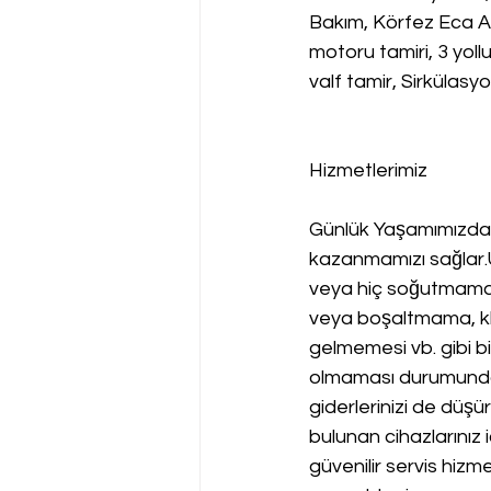
Bakım, Körfez Eca Arız
motoru tamiri, 3 yoll
valf tamir, Sirkülas
Hizmetlerimiz
Günlük Yaşamımızda 
kazanmamızı sağlar
veya hiç soğutmama,
veya boşaltmama, kli
gelmemesi vb. gibi bi
olmaması durumunda d
giderlerinizi de düşü
bulunan cihazlarınız i
güvenilir servis hizme