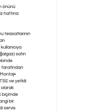
n önünü 
iz hattına 
 tesisatlarının 
an 
 kullanıcıya 
ğalgaz) satın 
ebinde 
s tarafından 
.Montaj• 
TSE ve yetkili 
 olarak 
k biçimde 
ngi bir 
li servis 