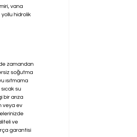
miri, vana 
ollu hidrolik 
emde zamandan 
rsiz soğutma 
yu ısıtmama 
sıcak su 
 bir arıza 
n veya ev 
elerinizde 
iteli ve 
arça garantisi 