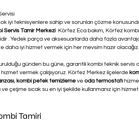
ervisi
 çok iyi teknisyenlere sahip ve sorunları çözme konusun
 Servis Tamir Merkezi 
 Körfez Eca bakım, Körfez kombi t
ridir . Yedek parça ve aksesuarlarda daha fazla avantaj
Size daha iyi hizmet vermek için her mevsim hazır olacağız.
kurulduğu günden bu güne, garantili kombi teknik servis anl
i hizmet vermek çalışıyoruz. Körfez Merkez ilçelerde 
kom
rızası
, 
kombi petek temizleme
 ve
 oda termostatı
 hizmet
sı ve çeşme sıcak su en iyi şekilde kullanmanız için hizmet
ombi Tamiri