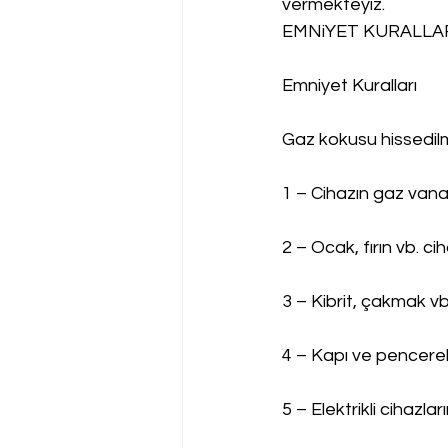
vermekteyiz.
EMNiYET KURALLAR
Emniyet Kuralları
Gaz kokusu hissedi
1 – Cihazın gaz vanas
2 – Ocak, fırın vb. c
3 – Kibrit, çakmak vb
4 – Kapı ve pencerel
5 – Elektrikli cihazla