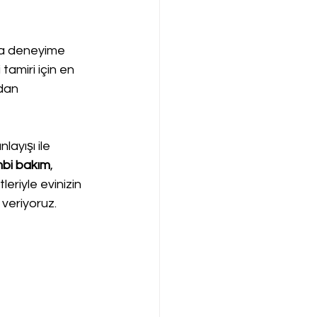
da deneyime 
amiri için en 
dan 
ayışı ile 
bi bakım
, 
leriyle evinizin 
 veriyoruz.