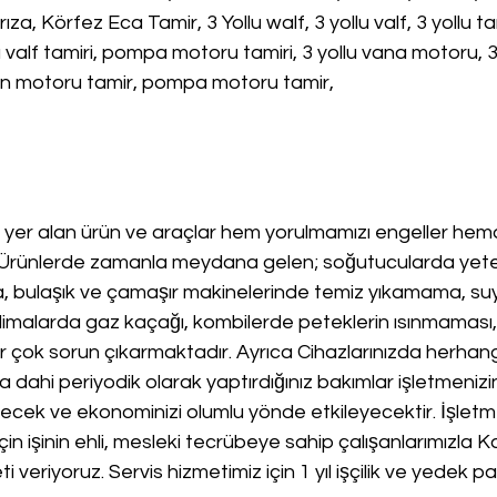
a, Körfez Eca Tamir, 3 Yollu walf, 3 yollu valf, 3 yollu ta
u valf tamiri, pompa motoru tamiri, 3 yollu vana motoru, 3 y
yon motoru tamir, pompa motoru tamir,
yer alan ürün ve araçlar hem yorulmamızı engeller h
.Ürünlerde zamanla meydana gelen; soğutucularda yete
 bulaşık ve çamaşır makinelerinde temiz yıkamama, su
malarda gaz kaçağı, kombilerde peteklerin ısınmaması, 
r çok sorun çıkarmaktadır. Ayrıca Cihazlarınızda herhangi
ahi periyodik olarak yaptırdığınız bakımlar işletmenizi
recek ve ekonominizi olumlu yönde etkileyecektir. İşletm
çin işinin ehli, mesleki tecrübeye sahip çalışanlarımızla Kal
ti veriyoruz. Servis hizmetimiz için 1 yıl işçilik ve yedek p