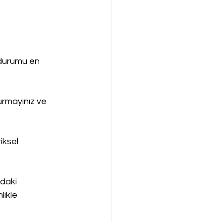
durumu en 
urmayınız ve 
iksel 
daki 
likle 