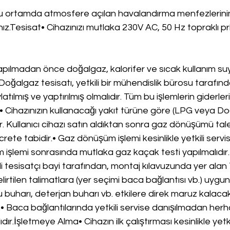
ğu ortamda atmosfere açılan havalandırma menfezlerini
ız.Tesisat• Cihazınızı mutlaka 230V AC, 50 Hz topraklı pr
apılmadan önce doğalgaz, kalorifer ve sıcak kullanım suyu
 Doğalgaz tesisatı, yetkili bir mühendislik bürosu tarafınd
latılmış ve yaptırılmış olmalıdır. Tüm bu işlemlerin giderleri
 Cihazınızın kullanacağı yakıt türüne göre (LPG veya Do
r. Kullanıcı cihazı satın aldıktan sonra gaz dönüşümü tal
rete tabidir.• Gaz dönüşüm işlemi kesinlikle yetkili servi
m işlemi sonrasında mutlaka gaz kaçak testi yapılmalıdır
li tesisatçı bayi tarafından, montaj kılavuzunda yer alan 
lirtilen talimatlara (yer seçimi baca bağlantısı vb.) uygun
su buharı, deterjan buharı vb. etkilere direk maruz kalaca
• Baca bağlantılarında yetkili servise danışılmadan herha
dır.İşletmeye Alma• Cihazın ilk çalıştırması kesinlikle yetki