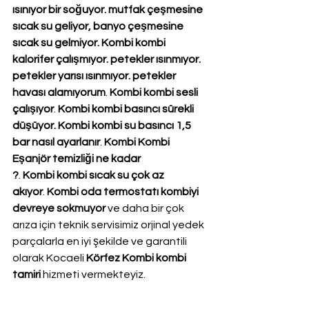
ısınıyor bir soğuyor. mutfak çeşmesine 
sıcak su geliyor, banyo çeşmesine 
sıcak su gelmiyor. Kombi kombi 
kalorifer çalışmıyor. petekler ısınmıyor. 
petekler yarısı ısınmıyor. petekler 
havası alamıyorum
. 
Kombi kombi sesli 
çalışıyor
. 
Kombi kombi basıncı sürekli 
düşüyor. Kombi kombi su basıncı 1,5 
bar nasıl ayarlanır
. 
Kombi Kombi 
Eşanjör temizliği ne kadar 
?
. 
Kombi kombi sıcak su çok az 
akıyor
. 
Kombi oda termostatı kombiyi 
devreye sokmuyor
 ve daha bir çok 
arıza için teknik servisimiz orjinal yedek 
parçalarla en iyi şekilde ve garantili 
olarak Kocaeli 
Körfez Kombi kombi 
tamiri
 hizmeti vermekteyiz.