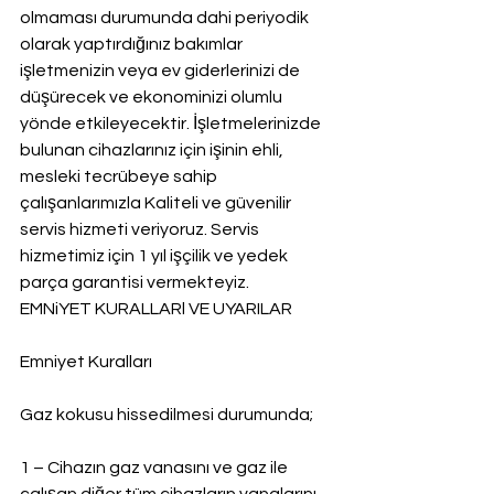
olmaması durumunda dahi periyodik 
olarak yaptırdığınız bakımlar 
işletmenizin veya ev giderlerinizi de 
düşürecek ve ekonominizi olumlu 
yönde etkileyecektir. İşletmelerinizde 
bulunan cihazlarınız için işinin ehli, 
mesleki tecrübeye sahip 
çalışanlarımızla Kaliteli ve güvenilir 
servis hizmeti veriyoruz. Servis 
hizmetimiz için 1 yıl işçilik ve yedek 
parça garantisi vermekteyiz.
EMNiYET KURALLARl VE UYARILAR
Emniyet Kuralları
Gaz kokusu hissedilmesi durumunda;
1 – Cihazın gaz vanasını ve gaz ile 