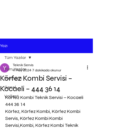
Yazı
Tüm Yazılar
Teknik Servis
Tüm Yazılar
4 May 2024
7 dakikada okunur
Körfez Kombi Servisi –
Protherm
Kocaeli – 444 36 14
Genel
Vaillant
Körfez Kombi Teknik Servisi – Kocaeli 
444 36 14
Körfez, Körfez Kombi, Körfez Kombi 
Servis, Körfez Kombi Kombi 
Servisi,Kombi, Körfez Kombi Teknik 