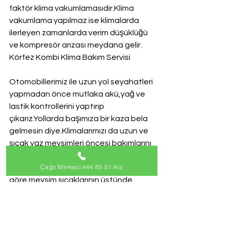
faktör klima vakumlamasıdır.Klima 
vakumlama yapılmaz ise klimalarda 
ilerleyen zamanlarda verim düşüklüğü 
ve kompresör arızası meydana gelir.
Körfez Kombi Klima Bakım Servisi
Otomobillerimiz ile uzun yol seyahatleri 
yapmadan önce mutlaka akü,yağ ve 
lastik kontrollerini yaptırıp 
çıkarız.Yollarda başımıza bir kaza bela 
gelmesin diye.Klimalarımızı da uzun ve 
sıcak yaz mevsimleri öncesi bakımlarını 
yaptırmamız gerekiyor.2016 yaz 
Çağrı Merkezi 444 85 31 Ara
aylarında Nasa dan gelen açıklamaya 
göre mevsim sıcaklarının üstünde 
olacağından bahsediyor. Bu da demek 
oluyor ki Kombi marka klimalarımızu 
uzun ve yoğun tempoda çalışacak 