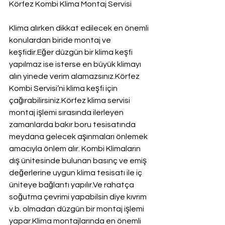
Körfez Kombi Klima Montaj Servisi
Klima alırken dikkat edilecek en önemli 
konulardan biride montaj ve 
keşfidir.Eğer düzgün bir klima keşfi 
yapılmaz ise isterse en büyük klimayı 
alın yinede verim alamazsınız.Körfez 
Kombi Servisi’ni klima keşfi için 
çağırabilirsiniz.Körfez klima servisi 
montaj işlemi sırasında ilerleyen 
zamanlarda bakır boru tesisatında 
meydana gelecek aşınmaları önlemek 
amacıyla önlem alır. Kombi Klimaların 
dış ünitesinde bulunan basınç ve emiş 
değerlerine uygun klima tesisatı ile iç 
üniteye bağlantı yapılır.Ve rahatça 
soğutma çevrimi yapabilsin diye kıvrım 
v.b. olmadan düzgün bir montaj işlemi 
yapar.Klima montajlarında en önemli 