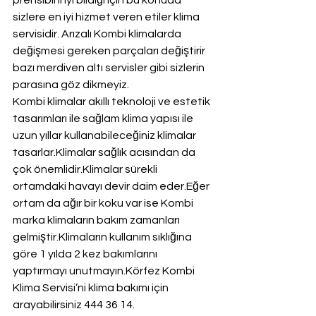
prensibini iyi bildiği için bu konuda 
sizlere en iyi hizmet veren etiler klima 
servisidir. Arızalı Kombi klimalarda 
değişmesi gereken parçaları değiştirir 
bazı merdiven altı servisler gibi sizlerin 
parasına göz dikmeyiz.
Kombi klimalar akıllı teknoloji ve estetik 
tasarımları ile sağlam klima yapısı ile 
uzun yıllar kullanabileceğiniz klimalar 
tasarlar.Klimalar sağlık acısından da 
çok önemlidir.Klimalar sürekli 
ortamdaki havayı devir daim eder.Eğer 
ortam da ağır bir koku var ise Kombi 
marka klimaların bakım zamanları 
gelmiştir.Klimaların kullanım sıklığına 
göre 1 yılda 2 kez bakımlarını 
yaptırmayı unutmayın.Körfez Kombi 
Klima Servisi’ni klima bakımı için 
arayabilirsiniz 444 36 14.