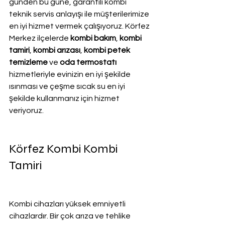
günden bu güne, garantili kombi 
teknik servis anlayışı ile müşterilerimize 
en iyi hizmet vermek çalışıyoruz. Körfez 
Merkez ilçelerde 
kombi bakım
, 
kombi 
tamiri
, 
kombi arızası
, 
kombi petek 
temizleme
 ve
 oda termostatı
hizmetleriyle evinizin en iyi şekilde 
ısınması ve çeşme sıcak su en iyi 
şekilde kullanmanız için hizmet 
veriyoruz.
Körfez Kombi Kombi 
Tamiri
Kombi cihazları yüksek emniyetli 
cihazlardır. Bir çok arıza ve tehlike 