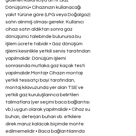
giderleri kullanıcıya aittir.Gaz 
Dönüşümü• Cihazınızın kullanacağı 
yakıt türüne göre (LPG veya Doğalgaz) 
satın alınmış olması gerekir. Kullanıcı 
cihazı satın aldıktan sonra gaz 
dönüşümü talebinde bulunursa bu 
işlem ücrete tabidir.• Gaz dönüşüm 
işlemi kesinlikle yetkili servis tarafından 
yapılmalıdır. Dönüşüm işlemi 
sonrasında mutlaka gaz kaçak testi 
yapılmalıdır.Montaj• Cihazın montajı 
yetkili tesisatçı bayi tarafından, 
montaj kılavuzunda yer alan TSE ve 
yetkili gaz kuruluşlarınca belirtilen 
talimatlara (yer seçimi baca bağlantısı 
vb.) uygun olarak yapılmalıdır.• Cihaz su 
buharı, deterjan buharı vb. etkilere 
direk maruz kalacak biçimde monte 
edilmemelidir.• Baca bağlantılarında 