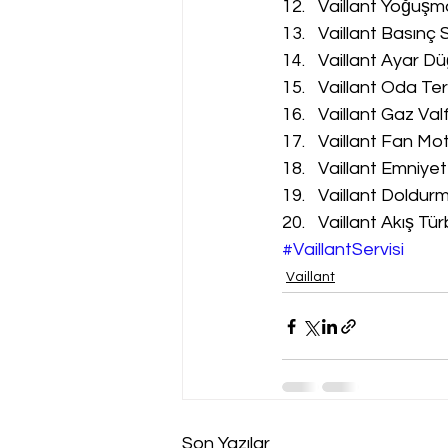
Vaillant Yoğuşm
Vaillant Basınç 
Vaillant Ayar Dü
Vaillant Oda Te
Vaillant Gaz Val
Vaillant Fan Mot
Vaillant Emniyet
Vaillant Doldur
Vaillant Akış Tür
#VaillantServisi
Vaillant
Son Yazılar