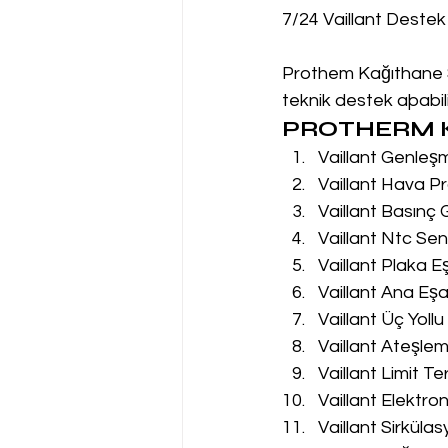
7/24 Vaillant Destek
Prothem Kağıthane Se
teknik destek aþabilir
PROTHERM K
Vaillant Genleş
Vaillant Hava Pr
Vaillant Basınç
Vaillant Ntc Sen
Vaillant Plaka E
Vaillant Ana Eşa
Vaillant Üç Yoll
Vaillant Ateşle
Vaillant Limit T
Vaillant Elektro
Vaillant Sirküla