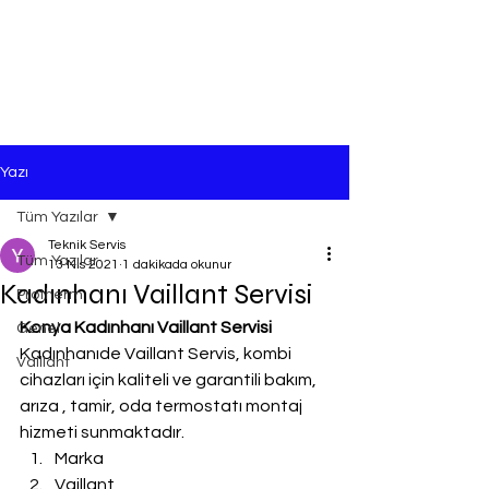
Yazı
Tüm Yazılar
Teknik Servis
Tüm Yazılar
13 Nis 2021
1 dakikada okunur
Kadınhanı Vaillant Servisi
Protherm
Konya Kadınhanı Vaillant Servisi
Genel
Kadınhanıde Vaillant Servis, kombi 
Vaillant
cihazları için kaliteli ve garantili bakım, 
arıza , tamir, oda termostatı montaj 
hizmeti sunmaktadır.
Marka
Vaillant