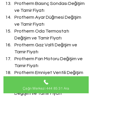
Protherm Basınç Sondası Değişim 
ve Tamir Fiyatı
Protherm Ayar Düğmesi Değişim 
ve Tamir Fiyatı
Protherm Oda Termostatı 
Değişim ve Tamir Fiyatı
Protherm Gaz Valfi Değişim ve 
Tamir Fiyatı
Protherm Fan Motoru Değişim ve 
Tamir Fiyatı
Protherm Emniyet Ventili Değişim 
ve Tamir Fiyatı
Protherm Doldurma Musluğu 
Çağrı Merkezi 444 85 31 Ara
Değişim ve Tamir Fiyatı
Protherm Akış Türbini Değişim ve 
Tamir Fiyatı
#ProthermServisi
Protherm