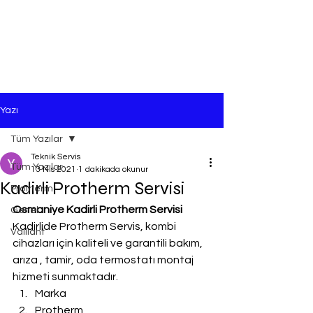
Yazı
Tüm Yazılar
Teknik Servis
Tüm Yazılar
13 Nis 2021
1 dakikada okunur
Kadirli Protherm Servisi
Protherm
Osmaniye Kadirli Protherm Servisi
Genel
Kadirlide Protherm Servis, kombi 
Vaillant
cihazları için kaliteli ve garantili bakım, 
arıza , tamir, oda termostatı montaj 
hizmeti sunmaktadır.
Marka
Protherm