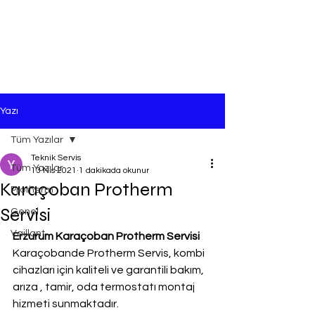
Yazı
Tüm Yazılar
Teknik Servis
Tüm Yazılar
13 Nis 2021
1 dakikada okunur
Karaçoban Protherm
Protherm
Servisi
Genel
Vaillant
Erzurum Karaçoban Protherm Servisi
Karaçobande Protherm Servis, kombi 
cihazları için kaliteli ve garantili bakım, 
arıza , tamir, oda termostatı montaj 
hizmeti sunmaktadır.