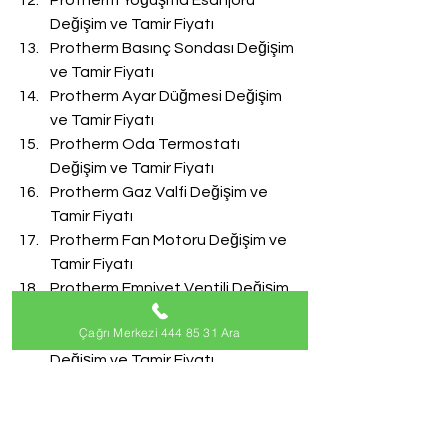
Protherm Yoğuşma Esanjörü 
Değişim ve Tamir Fiyatı
Protherm Basınç Sondası Değişim 
ve Tamir Fiyatı
Protherm Ayar Düğmesi Değişim 
ve Tamir Fiyatı
Protherm Oda Termostatı 
Değişim ve Tamir Fiyatı
Protherm Gaz Valfi Değişim ve 
Tamir Fiyatı
Protherm Fan Motoru Değişim ve 
Tamir Fiyatı
Protherm Emniyet Ventili Değişim 
ve Tamir Fiyatı
Çağrı Merkezi 444 85 31 Ara
Protherm Doldurma Musluğu 
Değişim ve Tamir Fiyatı
Protherm Akış Türbini Değişim ve 
Tamir Fiyatı
#ProthermServisi