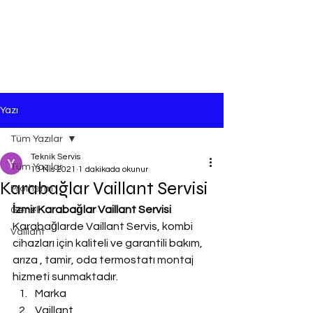
Yazı
Tüm Yazılar
Teknik Servis
Tüm Yazılar
13 Nis 2021
1 dakikada okunur
Karabağlar Vaillant Servisi
Protherm
İzmir Karabağlar Vaillant Servisi
Genel
Karabağlarde Vaillant Servis, kombi 
Vaillant
cihazları için kaliteli ve garantili bakım, 
arıza , tamir, oda termostatı montaj 
hizmeti sunmaktadır.
Marka
Vaillant