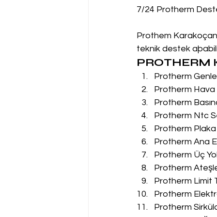
7/24 Protherm Dest
Prothem Karakoçan Se
teknik destek aþabilir
PROTHERM K
Protherm Genleş
Protherm Hava P
Protherm Basın
Protherm Ntc Se
Protherm Plaka 
Protherm Ana Eş
Protherm Üç Yol
Protherm Ateşle
Protherm Limit 
Protherm Elektr
Protherm Sirkül