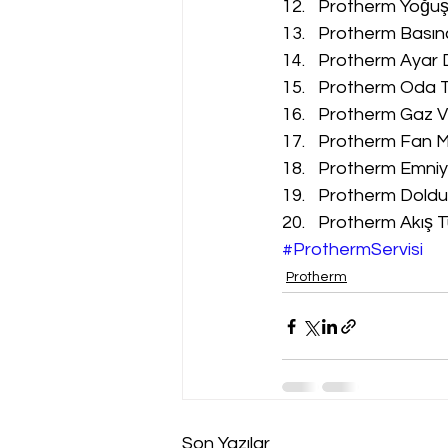
Protherm Yoğuşm
Protherm Basınç
Protherm Ayar D
Protherm Oda Te
Protherm Gaz Va
Protherm Fan Mo
Protherm Emniyet
Protherm Doldur
Protherm Akış Tü
#ProthermServisi
Protherm
Son Yazılar