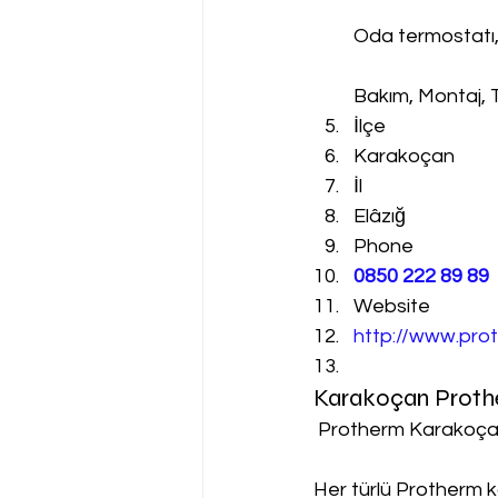
Oda termostatı
Bakım, Montaj, 
İlçe
Karakoçan
İl
Elâzığ
Phone
0850 222 89 89
Website
http://www.prot
Karakoçan Proth
 Protherm Karakoça
Her türlü Protherm k