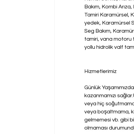
Bakım, Kombi Arıza,
Tamiri Karamürsel, 
yedek, Karamürsel S
Seg Bakım, Karamürsel
tamiri, vana motoru t
yollu hidrolik valf t
Hizmetlerimiz
Günlük Yaşamımızda 
kazanmamızı sağlar
veya hiç soğutmama,
veya boşaltmama, kli
gelmemesi vb. gibi bi
olmaması durumunda d