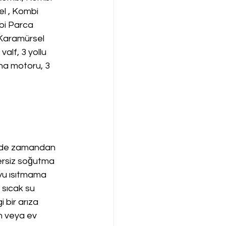
l , Kombi 
bi Parca 
Karamürsel 
alf, 3 yollu 
ana motoru, 3 
emde zamandan 
rsiz soğutma 
yu ısıtmama 
sıcak su 
 bir arıza 
n veya ev 