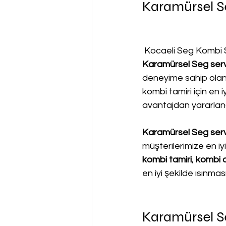
Karamürsel Se
 Kocaeli Seg Kombi S
Karamürsel Seg serv
deneyime sahip olan
kombi tamiri için en 
avantajdan yararlanab
Karamürsel Seg serv
müşterilerimize en i
kombi tamiri
, 
kombi a
en iyi şekilde ısınma
Karamürsel S