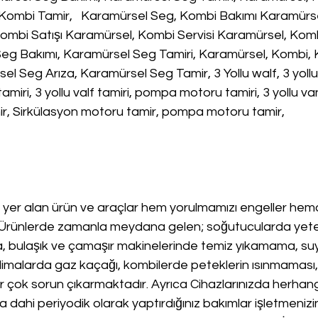
 Kombi Tamir,   Karamürsel Seg, Kombi Bakımı Karamürse
Kombi Satışı Karamürsel, Kombi Servisi Karamürsel, Kom
eg Bakımı, Karamürsel Seg Tamiri, Karamürsel, Kombi, 
 Seg Arıza, Karamürsel Seg Tamir, 3 Yollu walf, 3 yollu v
amiri, 3 yollu valf tamiri, pompa motoru tamiri, 3 yollu v
amir, Sirkülasyon motoru tamir, pompa motoru tamir,
yer alan ürün ve araçlar hem yorulmamızı engeller h
.Ürünlerde zamanla meydana gelen; soğutucularda yete
 bulaşık ve çamaşır makinelerinde temiz yıkamama, su
malarda gaz kaçağı, kombilerde peteklerin ısınmaması, 
r çok sorun çıkarmaktadır. Ayrıca Cihazlarınızda herhangi
ahi periyodik olarak yaptırdığınız bakımlar işletmenizi