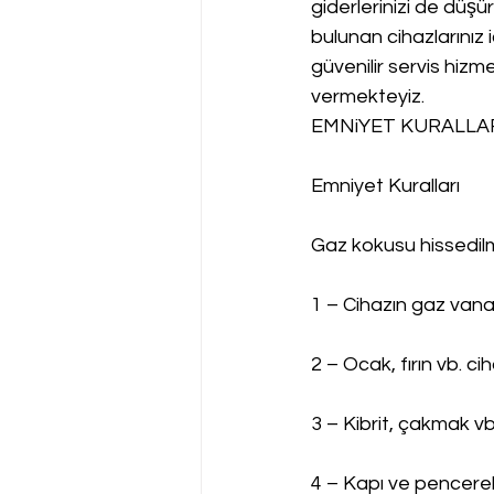
giderlerinizi de düşü
bulunan cihazlarınız i
güvenilir servis hizme
vermekteyiz.
EMNiYET KURALLAR
Emniyet Kuralları
Gaz kokusu hissedi
1 – Cihazın gaz vanas
2 – Ocak, fırın vb. c
3 – Kibrit, çakmak vb
4 – Kapı ve pencerel