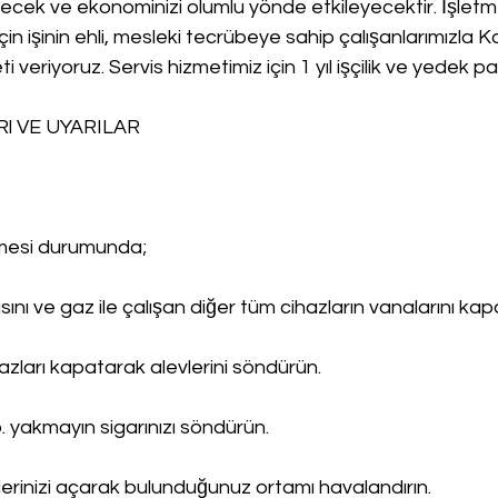
recek ve ekonominizi olumlu yönde etkileyecektir. İşletm
çin işinin ehli, mesleki tecrübeye sahip çalışanlarımızla Kal
ti veriyoruz. Servis hizmetimiz için 1 yıl işçilik ve yedek p
l VE UYARILAR
lmesi durumunda;
ını ve gaz ile çalışan diğer tüm cihazların vanalarını kapa
ihazları kapatarak alevlerini söndürün.
. yakmayın sigarınızı söndürün.
erinizi açarak bulunduğunuz ortamı havalandırın.