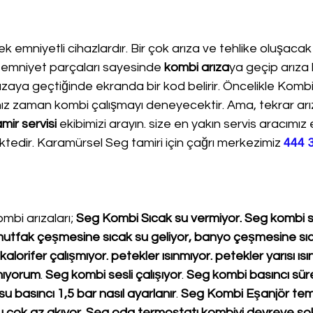
k emniyetli cihazlardır. Bir çok arıza ve tehlike oluşacak
 emniyet parçaları sayesinde 
kombi arıza
ya geçip arıza 
aya geçtiğinde ekranda bir kod belirir. Öncelikle Kombi 
nız zaman kombi çalışmayı deneyecektir. Ama, tekrar ar
ir servisi
 ekibimizi arayın. size en yakın servis aracımız
ktedir. Karamürsel Seg tamiri için çağrı merkezimiz 
444 
mbi arızaları; 
Seg Kombi Sıcak su vermiyor. Seg kombi sı
. mutfak çeşmesine sıcak su geliyor, banyo çeşmesine sı
lorifer çalışmıyor. petekler ısınmıyor. petekler yarısı ısı
mıyorum
. 
Seg kombi sesli çalışıyor
. 
Seg kombi basıncı süre
 basıncı 1,5 bar nasıl ayarlanır
. 
Seg Kombi Eşanjör temi
 çok az akıyor
. 
Seg oda termostatı kombiyi devreye s