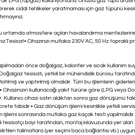
arak LPG (tüpgaz) kullanıyorsanız cihazla gaz tüpü arasın
örerek ciddi tehlikeler yaratmaması için gaz tüpünü kesin
ırmayınız.
ğu ortamda atmosfere açılan havalandırma menfezlerini
ız.Tesisat• Cihazınızı mutlaka 230V AC, 50 Hz topraklı pr
apılmadan önce doğalgaz, kalorifer ve sıcak kullanım suyu
 Doğalgaz tesisatı, yetkili bir mühendislik bürosu tarafınd
latılmış ve yaptırılmış olmalıdır. Tüm bu işlemlerin giderleri
 Cihazınızın kullanacağı yakıt türüne göre (LPG veya Do
r. Kullanıcı cihazı satın aldıktan sonra gaz dönüşümü tal
rete tabidir.• Gaz dönüşüm işlemi kesinlikle yetkili servi
m işlemi sonrasında mutlaka gaz kaçak testi yapılmalıdır
li tesisatçı bayi tarafından, montaj kılavuzunda yer alan 
lirtilen talimatlara (yer seçimi baca bağlantısı vb.) uygun