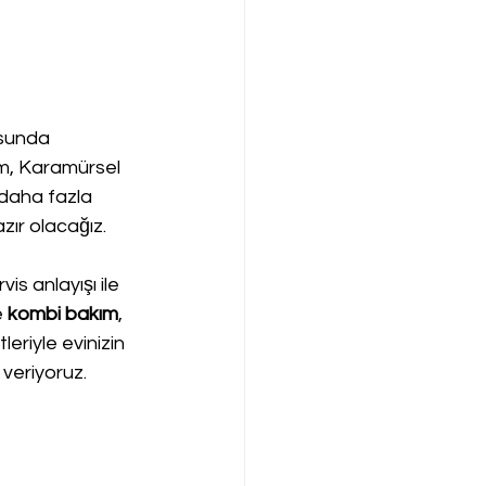
usunda 
m, Karamürsel 
 daha fazla 
zır olacağız.
s anlayışı ile 
 
kombi bakım
, 
leriyle evinizin 
 veriyoruz.