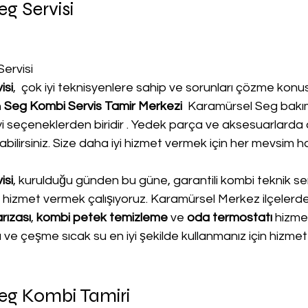
g Servisi
ervisi
isi
,  çok iyi teknisyenlere sahip ve sorunları çözme kon
 
Seg Kombi Servis Tamir Merkezi 
 Karamürsel Seg bakı
iyi seçeneklerden biridir . Yedek parça ve aksesuarlarda
ilirsiniz. Size daha iyi hizmet vermek için her mevsim ha
isi
, kurulduğu günden bu güne, garantili kombi teknik servi
yi hizmet vermek çalışıyoruz. Karamürsel Merkez ilçelerde
rızası
, 
kombi petek temizleme
 ve
 oda termostatı
 hizmet
sı ve çeşme sıcak su en iyi şekilde kullanmanız için hizmet
eg Kombi Tamiri