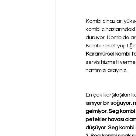
Kombi cihazları yükse
kombi cihazlarındaki
duruyor. Kombide arız
Kombi reset yaptığı
Karamürsel kombi tam
servis hizmeti verme
hattımızı arayınız.
En çok karşılaşılan ko
ısınıyor bir soğuyor
gelmiyor. Seg kombi ka
petekler havası ala
düşüyor. Seg kombi su
?
. 
Seg kombi sıcak su