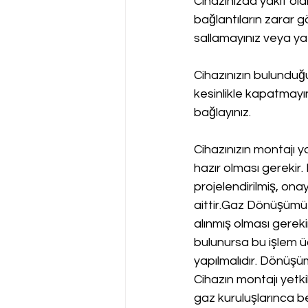
Cihazınızda yakıt ol
bağlantıların zarar g
sallamayınız veya yat
Cihazınızın bulundu
kesinlikle kapatmayın
bağlayınız.
Cihazınızın montajı y
hazır olması gerekir.
projelendirilmiş, onay
aittir.Gaz Dönüşümü•
alınmış olması gereki
bulunursa bu işlem üc
yapılmalıdır. Dönüşü
Cihazın montajı yetki
gaz kuruluşlarınca be