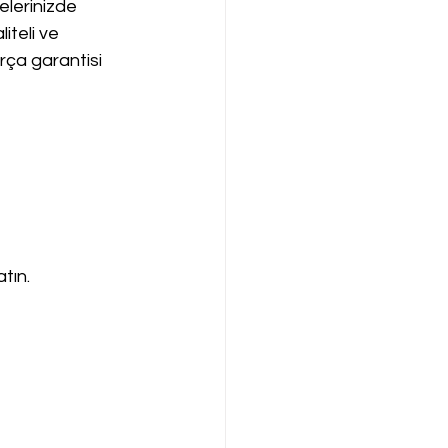
elerinizde 
iteli ve 
arça garantisi 
tın.