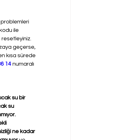
 problemleri 
kodu ile 
resetleyiniz. 
ızaya geçerse, 
 en kısa sürede 
36 14
 numaralı 
cak su bir 
cak su 
nmıyor. 
kli 
zliği ne kadar 
okmuyor
 ve 