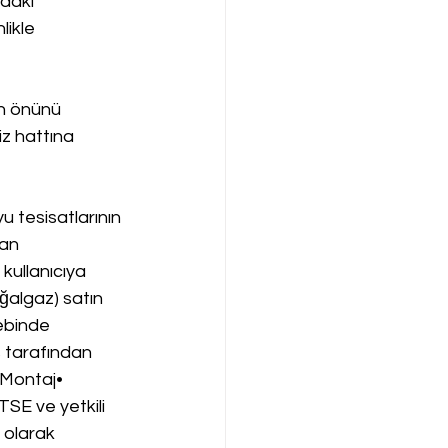
daki 
likle 
n önünü 
iz hattına 
 tesisatlarının 
an 
 kullanıcıya 
ğalgaz) satın 
ebinde 
s tarafından 
.Montaj• 
TSE ve yetkili 
 olarak 