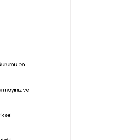
durumu en 
urmayınız ve 
iksel 