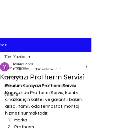
Yazı
Tüm Yazılar
Teknik Servis
Tüm Yazılar
13 Nis 2021
1 dakikada okunur
Karayazı Protherm Servisi
Protherm
Erzurum Karayazı Protherm Servisi
Genel
Karayazıde Protherm Servis, kombi 
Vaillant
cihazları için kaliteli ve garantili bakım, 
arıza , tamir, oda termostatı montaj 
hizmeti sunmaktadır.
Marka
Protherm