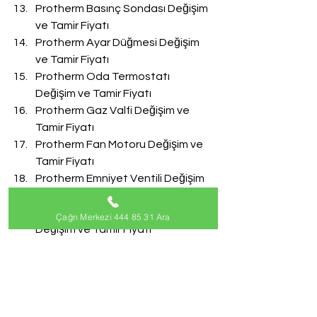
Protherm Basınç Sondası Değişim 
ve Tamir Fiyatı
Protherm Ayar Düğmesi Değişim 
ve Tamir Fiyatı
Protherm Oda Termostatı 
Değişim ve Tamir Fiyatı
Protherm Gaz Valfi Değişim ve 
Tamir Fiyatı
Protherm Fan Motoru Değişim ve 
Tamir Fiyatı
Protherm Emniyet Ventili Değişim 
ve Tamir Fiyatı
Protherm Doldurma Musluğu 
Çağrı Merkezi 444 85 31 Ara
Değişim ve Tamir Fiyatı
Protherm Akış Türbini Değişim ve 
Tamir Fiyatı
#ProthermServisi
Protherm