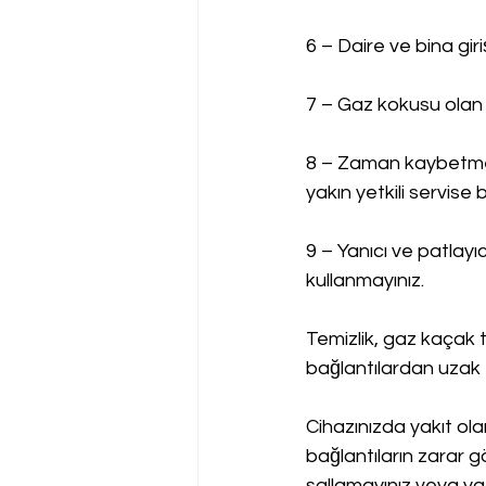
6 – Daire ve bina gir
7 – Gaz kokusu olan 
8 – Zaman kaybetmed
yakın yetkili servise bi
9 – Yanıcı ve patlayı
kullanmayınız.
Temizlik, gaz kaçak t
bağlantılardan uzak 
Cihazınızda yakıt ol
bağlantıların zarar g
sallamayınız veya yat