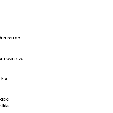
durumu en 
urmayınız ve 
iksel 
daki 
likle 