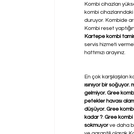
Kombi cihazları yükse
kombi cihazlarındaki
duruyor. Kombide arız
Kombi reset yaptığı
Kartepe kombi tamir 
servis hizmeti verme
hattımızı arayınız.
En çok karşılaşılan ko
ısınıyor bir soğuyor
gelmiyor. Gree kombi k
petekler havası ala
düşüyor. Gree kombi s
kadar ?
. 
Gree kombi 
sokmuyor
 ve daha bi
ve garantili olarak K