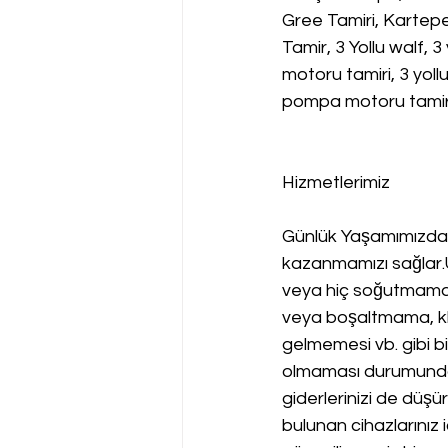
Gree Tamiri, Kartep
Tamir, 3 Yollu walf, 3
motoru tamiri, 3 yoll
pompa motoru tamir
Hizmetlerimiz
Günlük Yaşamımızda 
kazanmamızı sağlar
veya hiç soğutmama,
veya boşaltmama, kli
gelmemesi vb. gibi bi
olmaması durumunda d
giderlerinizi de düşü
bulunan cihazlarınız i