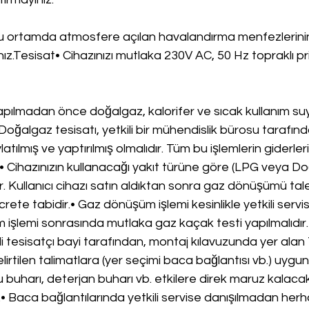
ğu ortamda atmosfere açılan havalandırma menfezlerini
ız.Tesisat• Cihazınızı mutlaka 230V AC, 50 Hz topraklı pr
apılmadan önce doğalgaz, kalorifer ve sıcak kullanım suyu
 Doğalgaz tesisatı, yetkili bir mühendislik bürosu tarafınd
latılmış ve yaptırılmış olmalıdır. Tüm bu işlemlerin giderleri
 Cihazınızın kullanacağı yakıt türüne göre (LPG veya Do
r. Kullanıcı cihazı satın aldıktan sonra gaz dönüşümü tal
rete tabidir.• Gaz dönüşüm işlemi kesinlikle yetkili servi
m işlemi sonrasında mutlaka gaz kaçak testi yapılmalıdır
li tesisatçı bayi tarafından, montaj kılavuzunda yer alan 
lirtilen talimatlara (yer seçimi baca bağlantısı vb.) uygun
su buharı, deterjan buharı vb. etkilere direk maruz kalaca
• Baca bağlantılarında yetkili servise danışılmadan herha