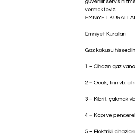
güvenilir servis hizme
vermekteyiz.
EMNiYET KURALLAR
Emniyet Kuralları
Gaz kokusu hissedi
1 – Cihazın gaz vanas
2 – Ocak, fırın vb. c
3 – Kibrit, çakmak vb
4 – Kapı ve pencerel
5 – Elektrikli cihazla