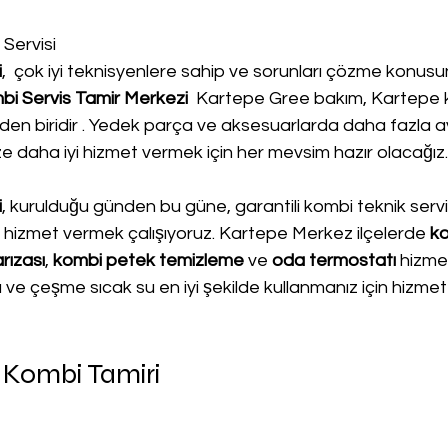
Servisi
i
,  çok iyi teknisyenlere sahip ve sorunları çözme konu
i Servis Tamir Merkezi 
 Kartepe Gree bakım, Kartepe k
erden biridir . Yedek parça ve aksesuarlarda daha fazla 
Size daha iyi hizmet vermek için her mevsim hazır olacağız.
i
, kurulduğu günden bu güne, garantili kombi teknik servis 
yi hizmet vermek çalışıyoruz. Kartepe Merkez ilçelerde 
k
rızası
, 
kombi petek temizleme
 ve
 oda termostatı
 hizmet
sı ve çeşme sıcak su en iyi şekilde kullanmanız için hizmet
 Kombi Tamiri