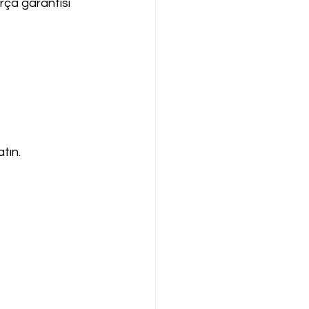
arça garantisi 
tın.