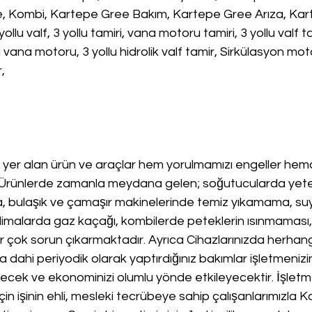
e, Kombi, Kartepe Gree Bakım, Kartepe Gree Arıza, Kar
 yollu valf, 3 yollu tamiri, vana motoru tamiri, 3 yollu valf 
u vana motoru, 3 yollu hidrolik valf tamir, Sirkülasyon mot
,
yer alan ürün ve araçlar hem yorulmamızı engeller h
.Ürünlerde zamanla meydana gelen; soğutucularda yete
 bulaşık ve çamaşır makinelerinde temiz yıkamama, su
malarda gaz kaçağı, kombilerde peteklerin ısınmaması, 
r çok sorun çıkarmaktadır. Ayrıca Cihazlarınızda herhangi
ahi periyodik olarak yaptırdığınız bakımlar işletmenizi
recek ve ekonominizi olumlu yönde etkileyecektir. İşletm
çin işinin ehli, mesleki tecrübeye sahip çalışanlarımızla Kal