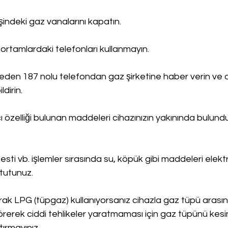
işindeki gaz vanalarını kapatın.
ortamlardaki telefonları kullanmayın.
en 187 nolu telefondan gaz şirketine haber verin ve 
ldirin.
cı özelliği bulunan maddeleri cihazınızın yakınında bulund
esti vb. işlemler sırasında su, köpük gibi maddeleri elektr
tutunuz.
arak LPG (tüpgaz) kullanıyorsanız cihazla gaz tüpü arasın
örerek ciddi tehlikeler yaratmaması için gaz tüpünü kesin
ırmayınız.