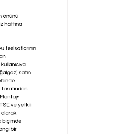
n önünü 
iz hattına 
 tesisatlarının 
an 
 kullanıcıya 
ğalgaz) satın 
ebinde 
s tarafından 
.Montaj• 
TSE ve yetkili 
 olarak 
k biçimde 
ngi bir 