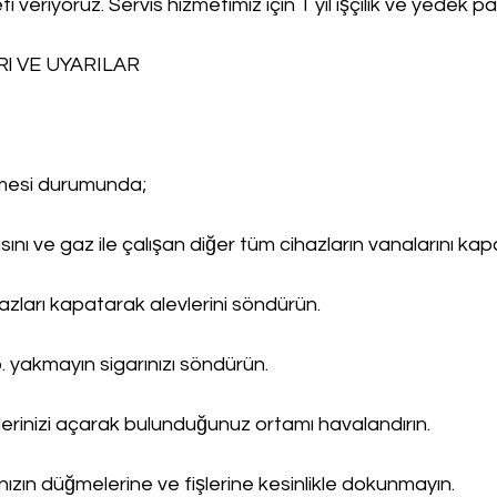
ti veriyoruz. Servis hizmetimiz için 1 yıl işçilik ve yedek p
l VE UYARILAR
lmesi durumunda;
ını ve gaz ile çalışan diğer tüm cihazların vanalarını kapa
ihazları kapatarak alevlerini söndürün.
. yakmayın sigarınızı söndürün.
erinizi açarak bulunduğunuz ortamı havalandırın.
rınızın düğmelerine ve fişlerine kesinlikle dokunmayın.