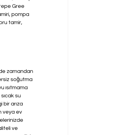
tepe Gree 
tamiri, pompa 
oru tamir, 
emde zamandan 
rsiz soğutma 
yu ısıtmama 
sıcak su 
 bir arıza 
n veya ev 
elerinizde 
iteli ve 