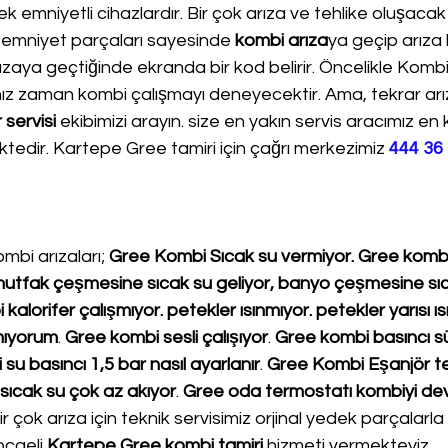
k emniyetli cihazlardır. Bir çok arıza ve tehlike oluşacak
 emniyet parçaları sayesinde 
kombi arıza
ya geçip arıza 
aya geçtiğinde ekranda bir kod belirir. Öncelikle Kombi 
nız zaman kombi çalışmayı deneyecektir. Ama, tekrar ar
servisi
 ekibimizi arayın. size en yakın servis aracımız en
ktedir. Kartepe Gree tamiri için çağrı merkezimiz 
444 36
mbi arızaları; 
Gree Kombi Sıcak su vermiyor. Gree kombi 
. mutfak çeşmesine sıcak su geliyor, banyo çeşmesine sı
alorifer çalışmıyor. petekler ısınmıyor. petekler yarısı ıs
mıyorum
. 
Gree kombi sesli çalışıyor
. 
Gree kombi basıncı sü
u basıncı 1,5 bar nasıl ayarlanır
. 
Gree Kombi Eşanjör tem
sıcak su çok az akıyor
. 
Gree oda termostatı kombiyi de
r çok arıza için teknik servisimiz orjinal yedek parçalarla 
ocaeli 
Kartepe Gree kombi tamiri
 hizmeti vermekteyiz.