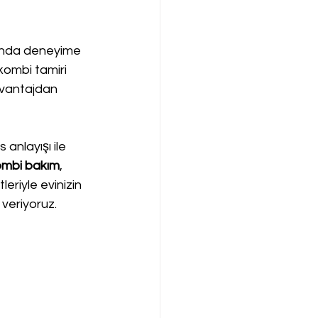
sunda deneyime 
ombi tamiri 
avantajdan 
anlayışı ile 
ombi bakım
, 
leriyle evinizin 
 veriyoruz.