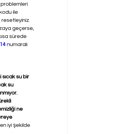
 problemleri 
kodu ile 
resetleyiniz. 
ızaya geçerse, 
 kısa sürede 
 14
 numaralı 
sıcak su bir 
cak su 
ınmıyor. 
rekli 
izliği ne 
vreye 
en iyi şekilde 