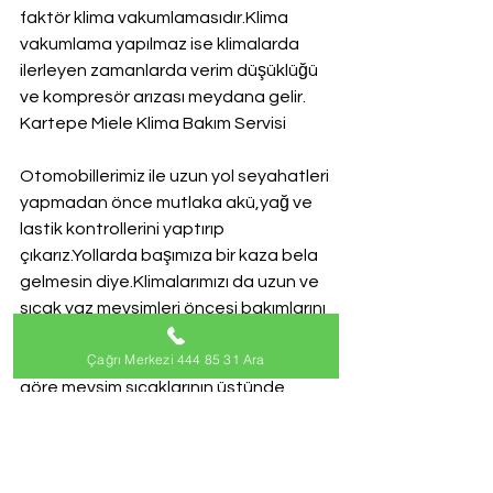
faktör klima vakumlamasıdır.Klima 
vakumlama yapılmaz ise klimalarda 
ilerleyen zamanlarda verim düşüklüğü 
ve kompresör arızası meydana gelir.
Kartepe Miele Klima Bakım Servisi
Otomobillerimiz ile uzun yol seyahatleri 
yapmadan önce mutlaka akü,yağ ve 
lastik kontrollerini yaptırıp 
çıkarız.Yollarda başımıza bir kaza bela 
gelmesin diye.Klimalarımızı da uzun ve 
sıcak yaz mevsimleri öncesi bakımlarını 
yaptırmamız gerekiyor.2016 yaz 
Çağrı Merkezi 444 85 31 Ara
aylarında Nasa dan gelen açıklamaya 
göre mevsim sıcaklarının üstünde 
olacağından bahsediyor. Bu da demek 
oluyor ki Miele marka klimalarımızu uzun 
ve yoğun tempoda çalışacak 