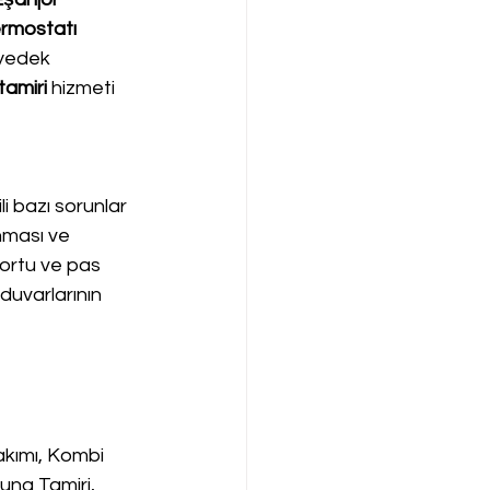
rmostatı 
 yedek 
amiri
 hizmeti 
li bazı sorunlar 
nması ve 
tortu ve pas 
 duvarlarının 
kımı, Kombi 
ng Tamiri, 