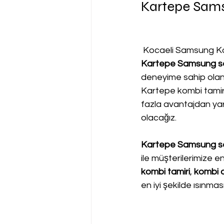
Kartepe Sams
 Kocaeli Samsung Ko
Kartepe Samsung se
deneyime sahip olan
Kartepe kombi tamiri
fazla avantajdan yara
olacağız.
Kartepe Samsung se
ile müşterilerimize e
kombi tamiri
, 
kombi a
en iyi şekilde ısınma