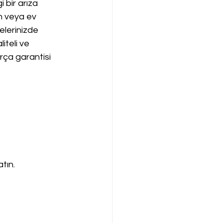
 bir arıza 
n veya ev 
elerinizde 
iteli ve 
arça garantisi 
tın.