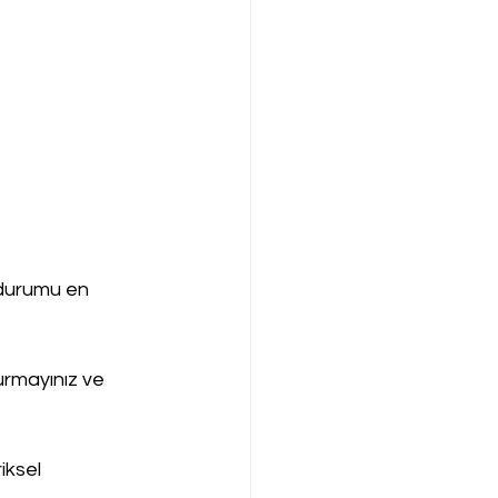
durumu en 
urmayınız ve 
iksel 