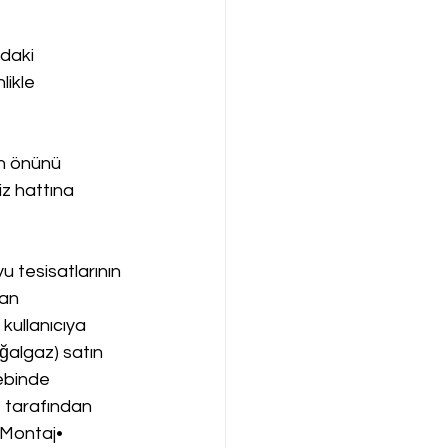
daki 
likle 
n önünü 
iz hattına 
 tesisatlarının 
an 
 kullanıcıya 
ğalgaz) satın 
ebinde 
s tarafından 
.Montaj• 