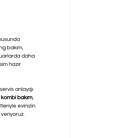
onusunda 
g bakım, 
suarlarda daha 
sim hazır 
ervis anlayışı 
 
kombi bakım
, 
leriyle evinizin 
 veriyoruz.