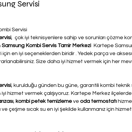
ung Servisi
mbi Servisi
rvisi
,  çok iyi teknisyenlere sahip ve sorunları çözme k
 
Samsung Kombi Servis Tamir Merkezi 
 Kartepe Samsun
 için en iyi seçeneklerden biridir . Yedek parça ve akse
rlanabilirsiniz. Size daha iyi hizmet vermek için her mev
rvisi
, kurulduğu günden bu güne, garantili kombi teknik s
n iyi hizmet vermek çalışıyoruz. Kartepe Merkez ilçelerde
rızası
, 
kombi petek temizleme
 ve
 oda termostatı
 hizmet
sı ve çeşme sıcak su en iyi şekilde kullanmanız için hizmet