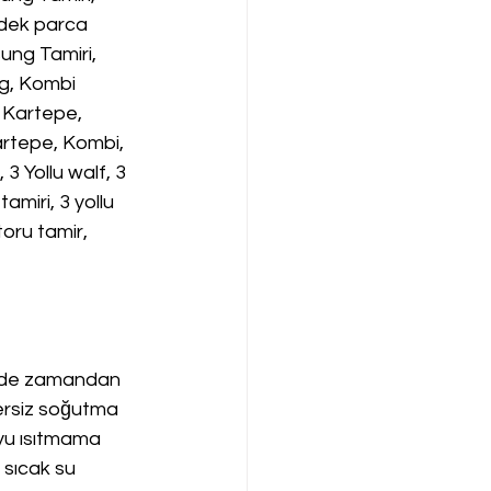
dek parca 
ng Tamiri, 
g, Kombi 
 Kartepe, 
rtepe, Kombi, 
Yollu walf, 3 
amiri, 3 yollu 
toru tamir,
emde zamandan 
rsiz soğutma 
yu ısıtmama 
sıcak su 