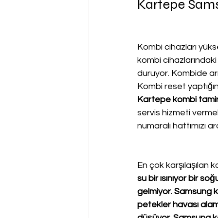
Kartepe Sams
Kombi cihazları yükse
kombi cihazlarındaki
duruyor. Kombide arız
Kombi reset yaptığı
Kartepe kombi tamir 
servis hizmeti verme
numaralı hattımızı ara
En çok karşılaşılan ko
su bir ısınıyor bir 
gelmiyor. Samsung kom
petekler havası ala
düşüyor. Samsung kom