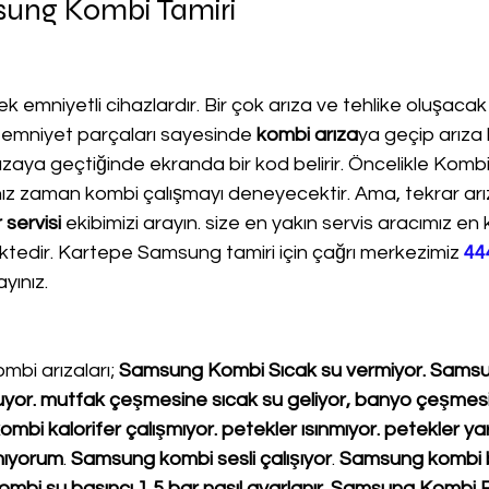
ung Kombi Tamiri
k emniyetli cihazlardır. Bir çok arıza ve tehlike oluşacak
 emniyet parçaları sayesinde 
kombi arıza
ya geçip arıza 
aya geçtiğinde ekranda bir kod belirir. Öncelikle Kombi 
nız zaman kombi çalışmayı deneyecektir. Ama, tekrar ar
servisi
 ekibimizi arayın. size en yakın servis aracımız en
ktedir. Kartepe Samsung tamiri için çağrı merkezimiz 
44
yınız.
mbi arızaları; 
Samsung Kombi Sıcak su vermiyor. Samsu
soğuyor. mutfak çeşmesine sıcak su geliyor, banyo çeşmes
bi kalorifer çalışmıyor. petekler ısınmıyor. petekler yarıs
mıyorum
. 
Samsung kombi sesli çalışıyor
. 
Samsung kombi ba
bi su basıncı 1,5 bar nasıl ayarlanır
. 
Samsung Kombi E