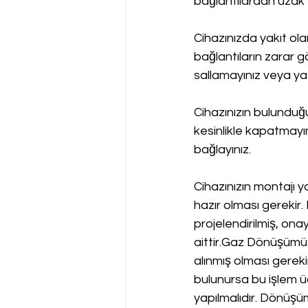
bağlantılardan uzak 
Cihazınızda yakıt ol
bağlantıların zarar g
sallamayınız veya yat
Cihazınızın bulundu
kesinlikle kapatmayın
bağlayınız.
Cihazınızın montajı y
hazır olması gerekir.
projelendirilmiş, onay
aittir.Gaz Dönüşümü•
alınmış olması gereki
bulunursa bu işlem üc
yapılmalıdır. Dönüşü