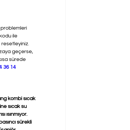
 problemleri 
kodu ile 
resetleyiniz. 
ızaya geçerse, 
 kısa sürede 
4 36 14
ng kombi sıcak 
ine sıcak su 
ı ısınmıyor. 
sıncı sürekli 
şanjör 