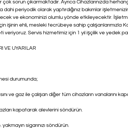
r çok sorun çıkarmaktadır. Ayrıca Cihazlarınızda herhangi
ahi periyodik olarak yaptırdığınız bakımlar işletmenizi
recek ve ekonominizi olumlu yönde etkileyecektir. İşletm
çin işinin ehli, mesleki tecrübeye sahip çalışanlarımızla Kal
ti veriyoruz. Servis hizmetimiz için 1 yıl işçilik ve yedek p
l VE UYARILAR
lmesi durumunda;
ını ve gaz ile çalışan diğer tüm cihazların vanalarını kapa
ihazları kapatarak alevlerini söndürün.
. yakmayın sigarınızı söndürün.