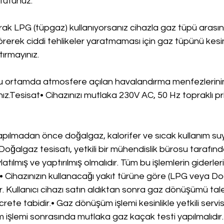
tutunuz.
arak LPG (tüpgaz) kullanıyorsanız cihazla gaz tüpü arasın
örerek ciddi tehlikeler yaratmaması için gaz tüpünü kesin
ırmayınız.
ğu ortamda atmosfere açılan havalandırma menfezlerini
ız.Tesisat• Cihazınızı mutlaka 230V AC, 50 Hz topraklı pr
apılmadan önce doğalgaz, kalorifer ve sıcak kullanım suyu
 Doğalgaz tesisatı, yetkili bir mühendislik bürosu tarafınd
latılmış ve yaptırılmış olmalıdır. Tüm bu işlemlerin giderleri
 Cihazınızın kullanacağı yakıt türüne göre (LPG veya Do
r. Kullanıcı cihazı satın aldıktan sonra gaz dönüşümü tal
rete tabidir.• Gaz dönüşüm işlemi kesinlikle yetkili servi
m işlemi sonrasında mutlaka gaz kaçak testi yapılmalıdır