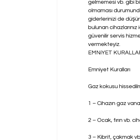
gelmemesi vb. gibi bi
olmaması durumunda d
giderlerinizi de düşü
bulunan cihazlarınız i
güvenilir servis hizme
vermekteyiz.
EMNiYET KURALLAR
Emniyet Kuralları
Gaz kokusu hissedi
1 – Cihazın gaz vanas
2 – Ocak, fırın vb. c
3 – Kibrit, çakmak vb