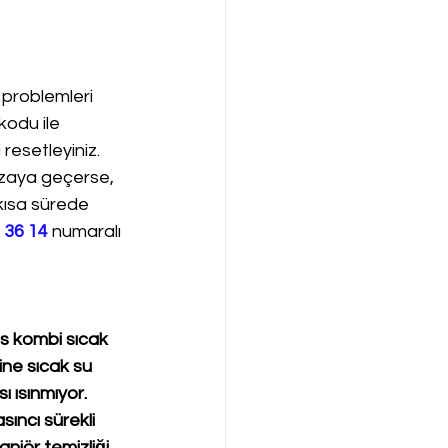
 problemleri 
kodu ile 
resetleyiniz. 
ızaya geçerse, 
 kısa sürede 
 36 14
 numaralı 
s kombi sıcak 
ine sıcak su 
ı ısınmıyor. 
ıncı sürekli 
jör temizliği 