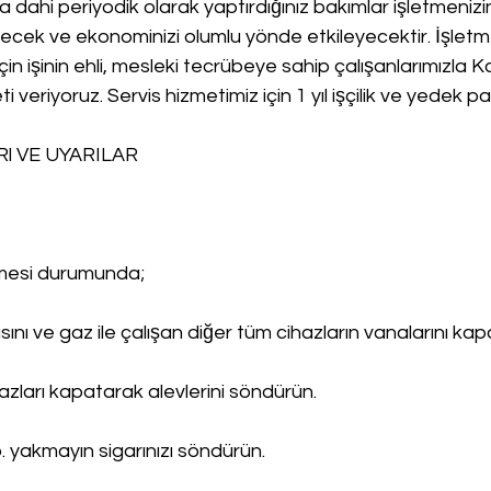
ahi periyodik olarak yaptırdığınız bakımlar işletmenizi
recek ve ekonominizi olumlu yönde etkileyecektir. İşletm
çin işinin ehli, mesleki tecrübeye sahip çalışanlarımızla Kal
ti veriyoruz. Servis hizmetimiz için 1 yıl işçilik ve yedek p
l VE UYARILAR
lmesi durumunda;
ını ve gaz ile çalışan diğer tüm cihazların vanalarını kapa
ihazları kapatarak alevlerini söndürün.
. yakmayın sigarınızı söndürün.