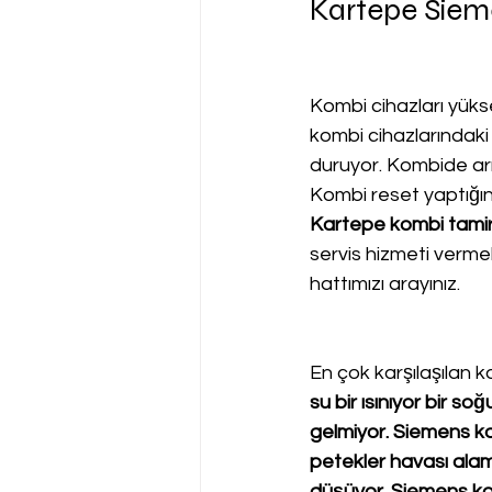
Kartepe Siem
Kombi cihazları yükse
kombi cihazlarındaki
duruyor. Kombide arız
Kombi reset yaptığı
Kartepe kombi tamir 
servis hizmeti verme
hattımızı arayınız.
En çok karşılaşılan ko
su bir ısınıyor bir 
gelmiyor. Siemens kom
petekler havası ala
düşüyor. Siemens kom