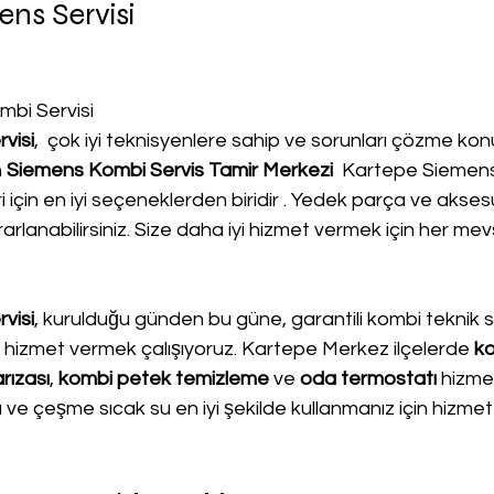
ns Servisi
mbi Servisi
visi
,  çok iyi teknisyenlere sahip ve sorunları çözme ko
 
Siemens Kombi Servis Tamir Merkezi 
 Kartepe Siemens
 için en iyi seçeneklerden biridir . Yedek parça ve akse
rlanabilirsiniz. Size daha iyi hizmet vermek için her mev
visi
, kurulduğu günden bu güne, garantili kombi teknik ser
yi hizmet vermek çalışıyoruz. Kartepe Merkez ilçelerde 
k
rızası
, 
kombi petek temizleme
 ve
 oda termostatı
 hizmet
sı ve çeşme sıcak su en iyi şekilde kullanmanız için hizmet