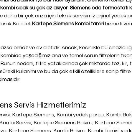
kombi sıcak su çok az akıyor
. 
Siemens oda termostatı k
ve daha bir çok arıza için teknik servisimiz orjinal yedek pa
olarak Kocaeli 
Kartepe Siemens kombi tamiri
 hizmeti ve
lmazsa olmaz ve ev aletidir. Ancak, kesinlikle bu cihazla ilgi
kombide yaşadığımız ana ve temel sorun filtrelerin tıka
 Bunun nedeni, filtre yataklarında çok miktarda toz, kir, 
ürekli kullanımı ve bu da çok etkili özelliklere sahip filtre
lmasıdır.
ns Servis Hizmetlerimiz
visi, Kartepe Siemens, Kombi yedek parca, Kombi Bakı
, Kombi Servisi, Kartepe Siemens Bakımı, Kartepe Siemen
za, Kartepe Siemens, Kombi Bakımı, Kombi Tamiri, yed