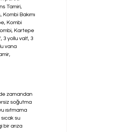
s Tamiri, 
, Kombi Bakımı 
pe, Kombi 
ombi, Kartepe 
 yollu valf, 3 
llu vana 
amir,
emde zamandan 
rsiz soğutma 
yu ısıtmama 
sıcak su 
 bir arıza 