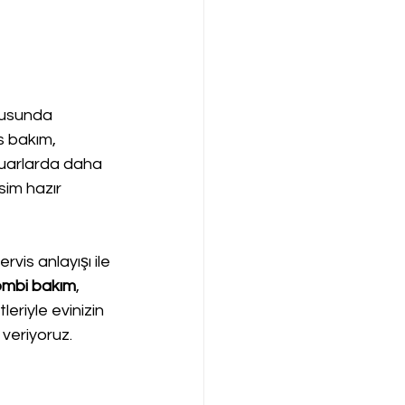
nusunda 
 bakım, 
suarlarda daha 
sim hazır 
vis anlayışı ile 
ombi bakım
, 
leriyle evinizin 
 veriyoruz.