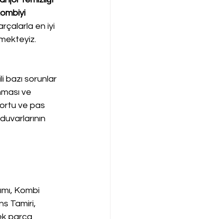
ombiyi 
rçalarla en iyi 
rmekteyiz.
li bazı sorunlar 
nması ve 
tortu ve pas 
 duvarlarının 
mı, Kombi 
s Tamiri, 
ek parca 