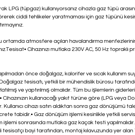
arak LPG (tüpgaz) kullanıyorsanız cihazla gaz tüpü arasın
örerek ciddi tehlikeler yaratmaması için gaz tüpünü kesin
ırmayınız.
ğu ortamda atmosfere açılan havalandırma menfezlerini
ız.Tesisat• Cihazınızı mutlaka 230V AC, 50 Hz topraklı pr
apılmadan önce doğalgaz, kalorifer ve sıcak kullanım suyu
 Doğalgaz tesisatı, yetkili bir mühendislik bürosu tarafınd
latılmış ve yaptırılmış olmalıdır. Tüm bu işlemlerin giderleri
 Cihazınızın kullanacağı yakıt türüne göre (LPG veya Do
r. Kullanıcı cihazı satın aldıktan sonra gaz dönüşümü tal
rete tabidir.• Gaz dönüşüm işlemi kesinlikle yetkili servi
m işlemi sonrasında mutlaka gaz kaçak testi yapılmalıdır
li tesisatçı bayi tarafından, montaj kılavuzunda yer alan 