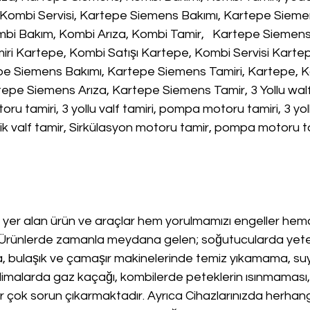
 Kombi Servisi, Kartepe Siemens Bakımı, Kartepe Siemen
bi Bakım, Kombi Arıza, Kombi Tamir,   Kartepe Siemens
iri Kartepe, Kombi Satışı Kartepe, Kombi Servisi Karte
e Siemens Bakımı, Kartepe Siemens Tamiri, Kartepe, K
pe Siemens Arıza, Kartepe Siemens Tamir, 3 Yollu walf, 3
toru tamiri, 3 yollu valf tamiri, pompa motoru tamiri, 3 yo
olik valf tamir, Sirkülasyon motoru tamir, pompa motoru t
yer alan ürün ve araçlar hem yorulmamızı engeller h
.Ürünlerde zamanla meydana gelen; soğutucularda yete
 bulaşık ve çamaşır makinelerinde temiz yıkamama, su
malarda gaz kaçağı, kombilerde peteklerin ısınmaması, 
r çok sorun çıkarmaktadır. Ayrıca Cihazlarınızda herhangi