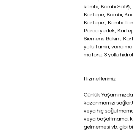
kombi, Kombi Satışı,
Kartepe, Kombi, Kom
Kartepe , Kombi Tam
Parca yedek, Kartep
Siemens Bakım, Karte
yollu tamiri, vana mo
motoru, 3 yollu hidr
Hizmetlerimiz
Günlük Yaşamımızda 
kazanmamızı sağlar
veya hiç soğutmama,
veya boşaltmama, kli
gelmemesi vb. gibi bi