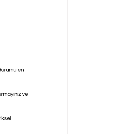
durumu en 
urmayınız ve 
iksel 