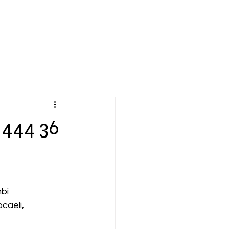
 444 36
bi 
caeli,