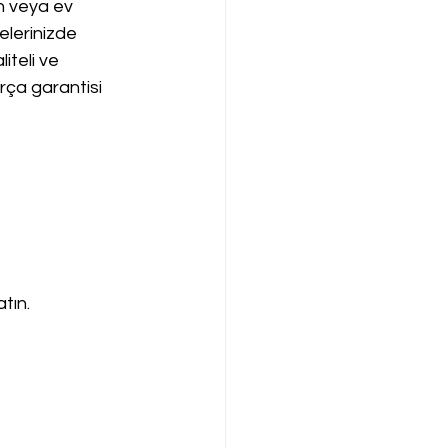
n veya ev 
elerinizde 
iteli ve 
arça garantisi 
tın.