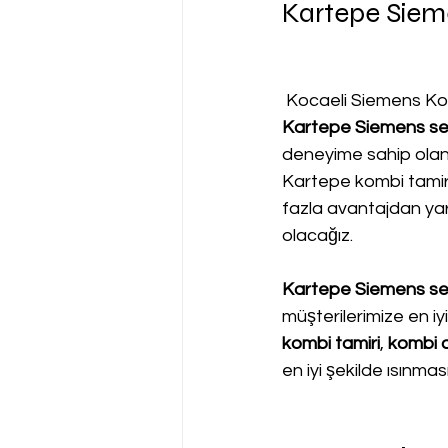
Kartepe Sieme
 Kocaeli Siemens Ko
Kartepe Siemens ser
deneyime sahip olan
Kartepe kombi tamiri
fazla avantajdan yara
olacağız.
Kartepe Siemens ser
müşterilerimize en i
kombi tamiri
, 
kombi a
en iyi şekilde ısınma