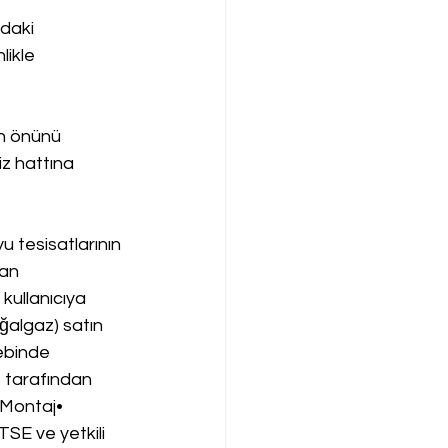
daki 
likle 
n önünü 
iz hattına 
 tesisatlarının 
an 
 kullanıcıya 
ğalgaz) satın 
ebinde 
s tarafından 
.Montaj• 
TSE ve yetkili 