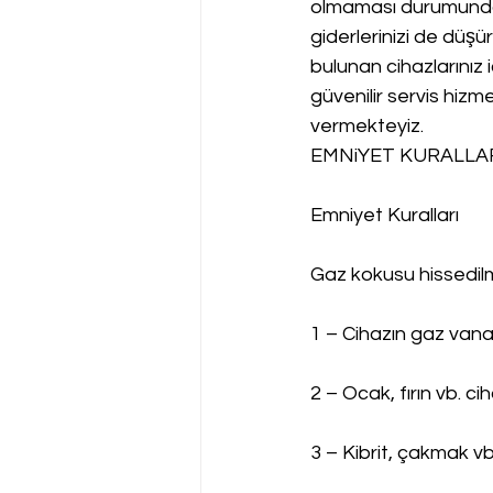
olmaması durumunda d
giderlerinizi de düşü
bulunan cihazlarınız i
güvenilir servis hizme
vermekteyiz.
EMNiYET KURALLAR
Emniyet Kuralları
Gaz kokusu hissedi
1 – Cihazın gaz vanas
2 – Ocak, fırın vb. c
3 – Kibrit, çakmak vb