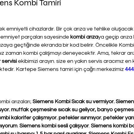
ens Kombi Tamiri
k emniyetli cihazlardır. Bir çok arıza ve tehlike oluşacak
 emniyet parçaları sayesinde 
kombi arıza
ya geçip arıza 
aya geçtiğinde ekranda bir kod belirir. Öncelikle Kombi 
nız zaman kombi çalışmayı deneyecektir. Ama, tekrar ar
servisi
 ekibimizi arayın. size en yakın servis aracımız en
ktedir. Kartepe Siemens tamiri için çağrı merkezimiz 
444
mbi arızaları; 
Siemens Kombi Sıcak su vermiyor. Siemen
soğuyor. mutfak çeşmesine sıcak su geliyor, banyo çeşmes
bi kalorifer çalışmıyor. petekler ısınmıyor. petekler yarıs
mıyorum
. 
Siemens kombi sesli çalışıyor
. 
Siemens kombi bas
bi su basıncı 1,5 bar nasıl ayarlanır
. 
Siemens Kombi Eşan