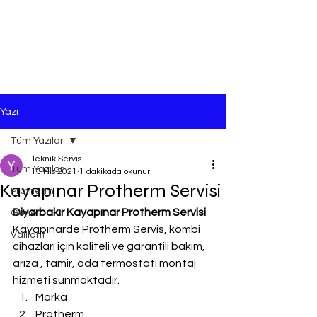
Yazı
Tüm Yazılar
Teknik Servis
Tüm Yazılar
13 Nis 2021
1 dakikada okunur
Kayapınar Protherm Servisi
Protherm
Diyarbakır Kayapınar Protherm Servisi
Genel
Kayapınarde Protherm Servis, kombi 
Vaillant
cihazları için kaliteli ve garantili bakım, 
arıza , tamir, oda termostatı montaj 
hizmeti sunmaktadır.
Marka
Protherm