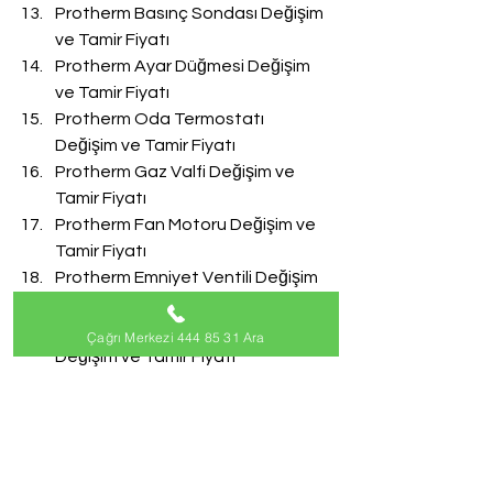
Protherm Basınç Sondası Değişim 
ve Tamir Fiyatı
Protherm Ayar Düğmesi Değişim 
ve Tamir Fiyatı
Protherm Oda Termostatı 
Değişim ve Tamir Fiyatı
Protherm Gaz Valfi Değişim ve 
Tamir Fiyatı
Protherm Fan Motoru Değişim ve 
Tamir Fiyatı
Protherm Emniyet Ventili Değişim 
ve Tamir Fiyatı
Protherm Doldurma Musluğu 
Çağrı Merkezi 444 85 31 Ara
Değişim ve Tamir Fiyatı
Protherm Akış Türbini Değişim ve 
Tamir Fiyatı
#ProthermServisi
Protherm