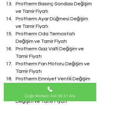
Protherm Basınç Sondası Değişim 
ve Tamir Fiyatı
Protherm Ayar Düğmesi Değişim 
ve Tamir Fiyatı
Protherm Oda Termostatı 
Değişim ve Tamir Fiyatı
Protherm Gaz Valfi Değişim ve 
Tamir Fiyatı
Protherm Fan Motoru Değişim ve 
Tamir Fiyatı
Protherm Emniyet Ventili Değişim 
ve Tamir Fiyatı
Protherm Doldurma Musluğu 
Çağrı Merkezi 444 85 31 Ara
Değişim ve Tamir Fiyatı
Protherm Akış Türbini Değişim ve 
Tamir Fiyatı
#ProthermServisi
Protherm