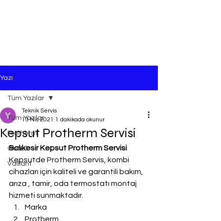
Yazı
Tüm Yazılar
Teknik Servis
Tüm Yazılar
13 Nis 2021
1 dakikada okunur
Kepsut Protherm Servisi
Protherm
Balıkesir Kepsut Protherm Servisi
Genel
Kepsutde Protherm Servis, kombi 
Vaillant
cihazları için kaliteli ve garantili bakım, 
arıza , tamir, oda termostatı montaj 
hizmeti sunmaktadır.
Marka
Protherm