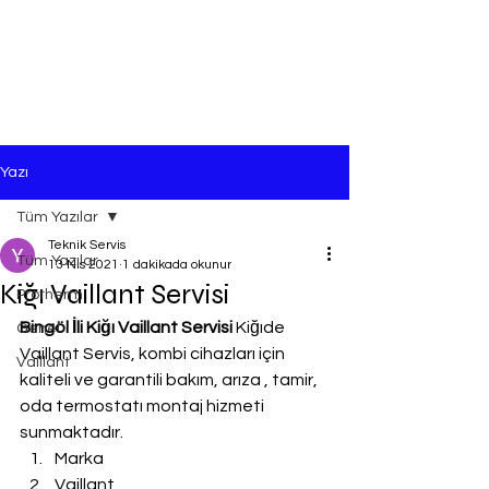
Yazı
Tüm Yazılar
Teknik Servis
Tüm Yazılar
13 Nis 2021
1 dakikada okunur
Kiğı Vaillant Servisi
Protherm
Bingöl İli Kiğı Vaillant Servisi
 Kiğıde 
Genel
Vaillant Servis, kombi cihazları için 
Vaillant
kaliteli ve garantili bakım, arıza , tamir, 
oda termostatı montaj hizmeti 
sunmaktadır.
Marka
Vaillant