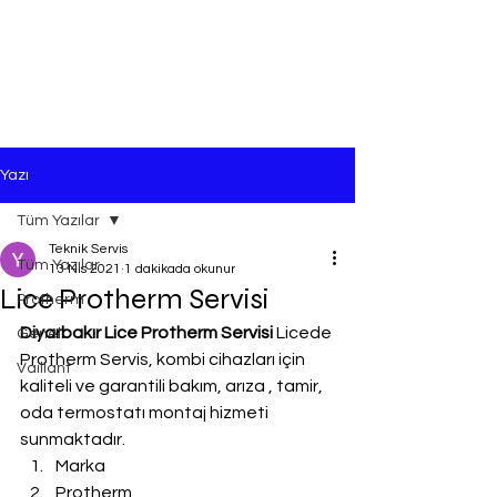
Yazı
Tüm Yazılar
Teknik Servis
Tüm Yazılar
13 Nis 2021
1 dakikada okunur
Lice Protherm Servisi
Protherm
Diyarbakır Lice Protherm Servisi
 Licede 
Genel
Protherm Servis, kombi cihazları için 
Vaillant
kaliteli ve garantili bakım, arıza , tamir, 
oda termostatı montaj hizmeti 
sunmaktadır.
Marka
Protherm