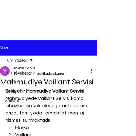
Yazı
Tüm Yazılar
Teknik Servis
Tüm Yazılar
13 Nis 2021
1 dakikada okunur
Mahmudiye Vaillant Servisi
Protherm
Eskişehir Mahmudiye Vaillant Servisi
Genel
Mahmudiyede Vaillant Servis, kombi 
Vaillant
cihazları için kaliteli ve garantili bakım, 
arıza , tamir, oda termostatı montaj 
hizmeti sunmaktadır.
Marka
Vaillant