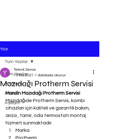
Yazı
Tüm Yazılar
Teknik Servis
Tüm Yazılar
13 Nis 2021
1 dakikada okunur
Mazıdağı Protherm Servisi
Protherm
Mardin Mazıdağı Protherm Servisi
Genel
Mazıdağıde Protherm Servis, kombi 
Vaillant
cihazları için kaliteli ve garantili bakım, 
arıza , tamir, oda termostatı montaj 
hizmeti sunmaktadır.
Marka
Protherm