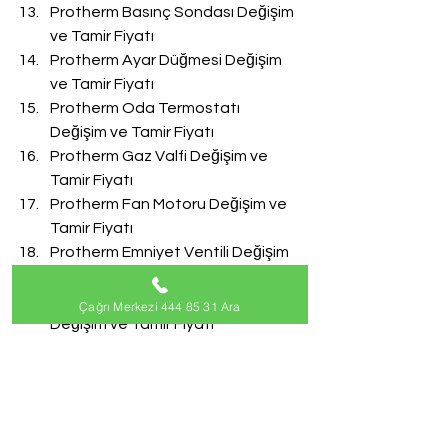
Protherm Basınç Sondası Değişim 
ve Tamir Fiyatı
Protherm Ayar Düğmesi Değişim 
ve Tamir Fiyatı
Protherm Oda Termostatı 
Değişim ve Tamir Fiyatı
Protherm Gaz Valfi Değişim ve 
Tamir Fiyatı
Protherm Fan Motoru Değişim ve 
Tamir Fiyatı
Protherm Emniyet Ventili Değişim 
ve Tamir Fiyatı
Protherm Doldurma Musluğu 
Çağrı Merkezi 444 85 31 Ara
Değişim ve Tamir Fiyatı
Protherm Akış Türbini Değişim ve 
Tamir Fiyatı
#ProthermServisi
Protherm