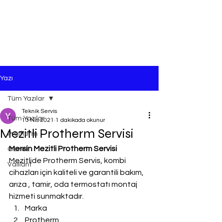
Yazı
Tüm Yazılar
Teknik Servis
Tüm Yazılar
13 Nis 2021
1 dakikada okunur
Mezitli Protherm Servisi
Protherm
Mersin Mezitli Protherm Servisi
Genel
Mezitlide Protherm Servis, kombi 
Vaillant
cihazları için kaliteli ve garantili bakım, 
arıza , tamir, oda termostatı montaj 
hizmeti sunmaktadır.
Marka
Protherm