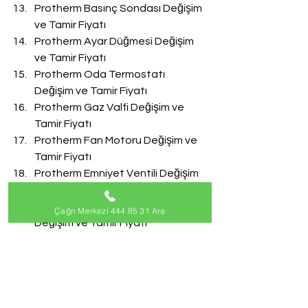
Protherm Basınç Sondası Değişim 
ve Tamir Fiyatı
Protherm Ayar Düğmesi Değişim 
ve Tamir Fiyatı
Protherm Oda Termostatı 
Değişim ve Tamir Fiyatı
Protherm Gaz Valfi Değişim ve 
Tamir Fiyatı
Protherm Fan Motoru Değişim ve 
Tamir Fiyatı
Protherm Emniyet Ventili Değişim 
ve Tamir Fiyatı
Protherm Doldurma Musluğu 
Çağrı Merkezi 444 85 31 Ara
Değişim ve Tamir Fiyatı
Protherm Akış Türbini Değişim ve 
Tamir Fiyatı
#ProthermServisi
Protherm