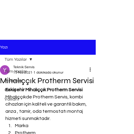
Yazı
Tüm Yazılar
Teknik Servis
Tüm Yazılar
13 Nis 2021
1 dakikada okunur
Mihalıççık Protherm Servisi
Protherm
Eskişehir Mihalıççık Protherm Servisi
Genel
Mihalıççıkde Protherm Servis, kombi 
Vaillant
cihazları için kaliteli ve garantili bakım, 
arıza , tamir, oda termostatı montaj 
hizmeti sunmaktadır.
Marka
Protherm