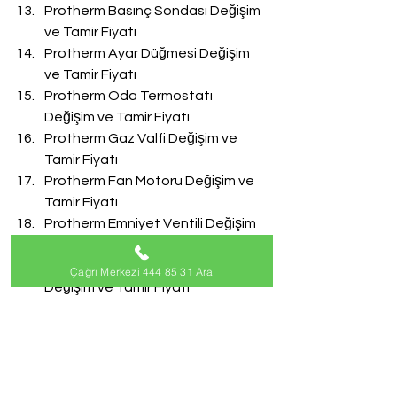
Protherm Basınç Sondası Değişim 
ve Tamir Fiyatı
Protherm Ayar Düğmesi Değişim 
ve Tamir Fiyatı
Protherm Oda Termostatı 
Değişim ve Tamir Fiyatı
Protherm Gaz Valfi Değişim ve 
Tamir Fiyatı
Protherm Fan Motoru Değişim ve 
Tamir Fiyatı
Protherm Emniyet Ventili Değişim 
ve Tamir Fiyatı
Protherm Doldurma Musluğu 
Çağrı Merkezi 444 85 31 Ara
Değişim ve Tamir Fiyatı
Protherm Akış Türbini Değişim ve 
Tamir Fiyatı
#ProthermServisi
Protherm