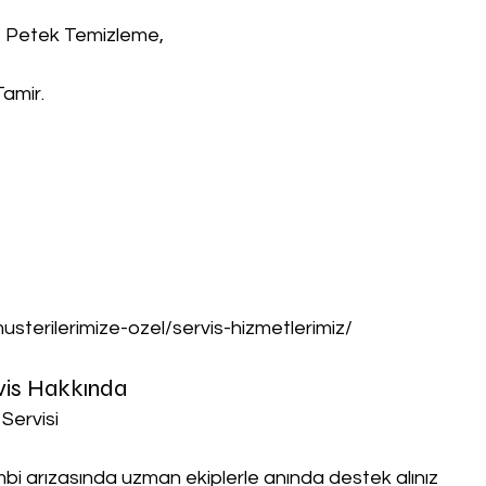
, Petek Temizleme,
Tamir.
musterilerimize-ozel/servis-hizmetlerimiz/
rvis Hakkında
 Servisi
ombi arızasında uzman ekiplerle anında destek alınız