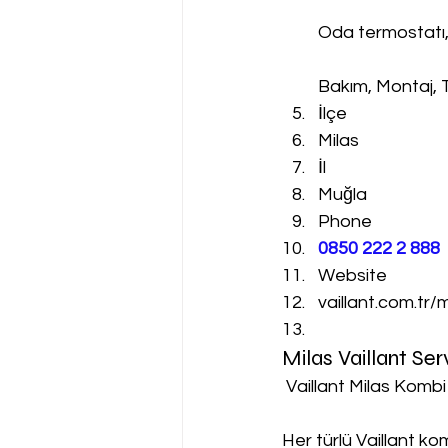
Oda termostatı
Bakım, Montaj, 
İlçe
Milas
İl
Muğla
Phone
0850 222 2 888 
Website
vaillant.com.tr/
Milas Vaillant Se
 Vaillant Milas Kombi
Her türlü Vaillant k