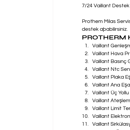
7/24 Vaillant Destek
Prothem Milas Servis 
destek aþabilirsiniz.
PROTHERM K
Vaillant Genleş
Vaillant Hava Pr
Vaillant Basınç
Vaillant Ntc Sen
Vaillant Plaka E
Vaillant Ana Eşa
Vaillant Üç Yoll
Vaillant Ateşle
Vaillant Limit T
Vaillant Elektro
Vaillant Sirküla