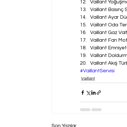
Vaillant Yoğuşm
Vaillant Basınç 
Vaillant Ayar Dü
Vaillant Oda Te
Vaillant Gaz Val
Vaillant Fan Mot
Vaillant Emniyet
Vaillant Doldur
Vaillant Akış Tür
#VaillantServisi
Vaillant
Son Yazılar