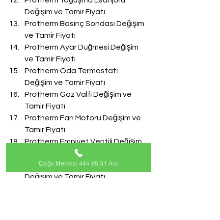
Protherm Yoğuşma Esanjörü 
Değişim ve Tamir Fiyatı
Protherm Basınç Sondası Değişim 
ve Tamir Fiyatı
Protherm Ayar Düğmesi Değişim 
ve Tamir Fiyatı
Protherm Oda Termostatı 
Değişim ve Tamir Fiyatı
Protherm Gaz Valfi Değişim ve 
Tamir Fiyatı
Protherm Fan Motoru Değişim ve 
Tamir Fiyatı
Protherm Emniyet Ventili Değişim 
ve Tamir Fiyatı
Çağrı Merkezi 444 85 31 Ara
Protherm Doldurma Musluğu 
Değişim ve Tamir Fiyatı
Protherm Akış Türbini Değişim ve 
Tamir Fiyatı
#ProthermServisi