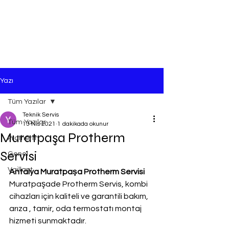
Yazı
Tüm Yazılar
Teknik Servis
Tüm Yazılar
13 Nis 2021
1 dakikada okunur
Muratpaşa Protherm
Protherm
Servisi
Genel
Vaillant
Antalya Muratpaşa Protherm Servisi
Muratpaşade Protherm Servis, kombi 
cihazları için kaliteli ve garantili bakım, 
arıza , tamir, oda termostatı montaj 
hizmeti sunmaktadır.