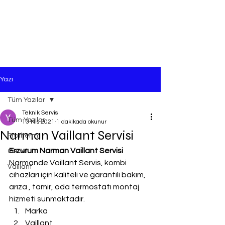
Yazı
Tüm Yazılar
Teknik Servis
Tüm Yazılar
13 Nis 2021
1 dakikada okunur
Narman Vaillant Servisi
Protherm
Erzurum Narman Vaillant Servisi
Genel
Narmande Vaillant Servis, kombi 
Vaillant
cihazları için kaliteli ve garantili bakım, 
arıza , tamir, oda termostatı montaj 
hizmeti sunmaktadır.
Marka
Vaillant