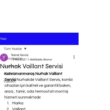
Yazı
Tüm Yazılar
Teknik Servis
Tüm Yazılar
13 Nis 2021
1 dakikada okunur
Nurhak Vaillant Servisi
Protherm
Kahramanmaraş Nurhak Vaillant 
Genel
Servisi
 Nurhakde Vaillant Servis, kombi 
Vaillant
cihazları için kaliteli ve garantili bakım, 
arıza , tamir, oda termostatı montaj 
hizmeti sunmaktadır.
Marka
Vaillant