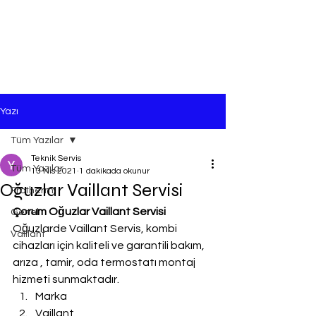
Yazı
Tüm Yazılar
Teknik Servis
Tüm Yazılar
13 Nis 2021
1 dakikada okunur
Oğuzlar Vaillant Servisi
Protherm
Çorum Oğuzlar Vaillant Servisi
Genel
Oğuzlarde Vaillant Servis, kombi 
Vaillant
cihazları için kaliteli ve garantili bakım, 
arıza , tamir, oda termostatı montaj 
hizmeti sunmaktadır.
Marka
Vaillant