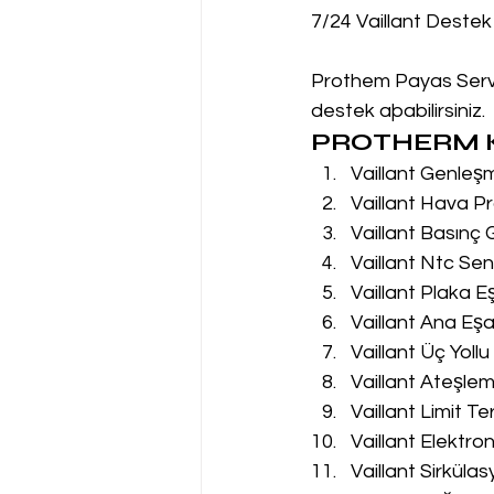
7/24 Vaillant Destek
Prothem Payas Servis
destek aþabilirsiniz.
PROTHERM K
Vaillant Genleş
Vaillant Hava Pr
Vaillant Basınç
Vaillant Ntc Sen
Vaillant Plaka E
Vaillant Ana Eşa
Vaillant Üç Yoll
Vaillant Ateşle
Vaillant Limit T
Vaillant Elektro
Vaillant Sirküla