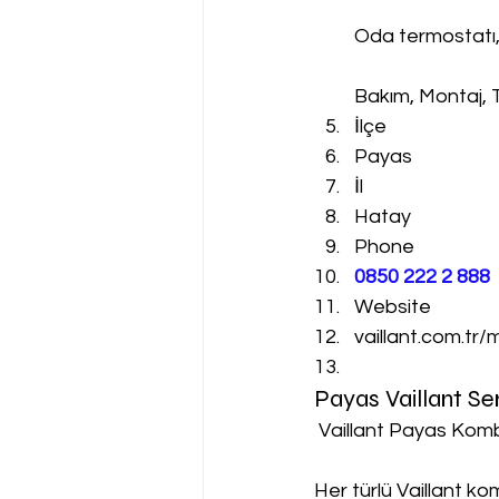
Oda termostatı
Bakım, Montaj, 
İlçe
Payas
İl
Hatay
Phone
0850 222 2 888 
Website
vaillant.com.tr/
Payas Vaillant Se
 Vaillant Payas Komb
Her türlü Vaillant k