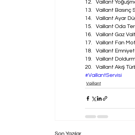
Vaillant Yoğuşm
Vaillant Basınç 
Vaillant Ayar Dü
Vaillant Oda Te
Vaillant Gaz Val
Vaillant Fan Mot
Vaillant Emniyet
Vaillant Doldur
Vaillant Akış Tür
#VaillantServisi
Vaillant
Son Yazılar