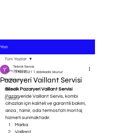
Yazı
Tüm Yazılar
Teknik Servis
Tüm Yazılar
13 Nis 2021
1 dakikada okunur
Pazaryeri Vaillant Servisi
Protherm
Bilecik Pazaryeri Vaillant Servisi
Genel
Pazaryeride Vaillant Servis, kombi 
Vaillant
cihazları için kaliteli ve garantili bakım, 
arıza , tamir, oda termostatı montaj 
hizmeti sunmaktadır.
Marka
Vaillant