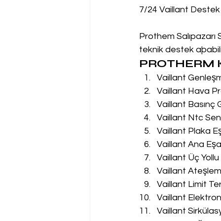
7/24 Vaillant Destek
Prothem Salıpazarı Se
teknik destek aþabilir
PROTHERM K
Vaillant Genleş
Vaillant Hava Pr
Vaillant Basınç
Vaillant Ntc Sen
Vaillant Plaka E
Vaillant Ana Eşa
Vaillant Üç Yoll
Vaillant Ateşle
Vaillant Limit T
Vaillant Elektro
Vaillant Sirküla