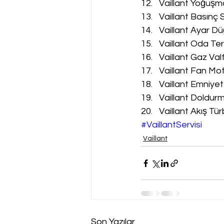
Vaillant Yoğuşm
Vaillant Basınç 
Vaillant Ayar Dü
Vaillant Oda Te
Vaillant Gaz Val
Vaillant Fan Mot
Vaillant Emniyet
Vaillant Doldur
Vaillant Akış Tür
#VaillantServisi
Vaillant
Son Yazılar