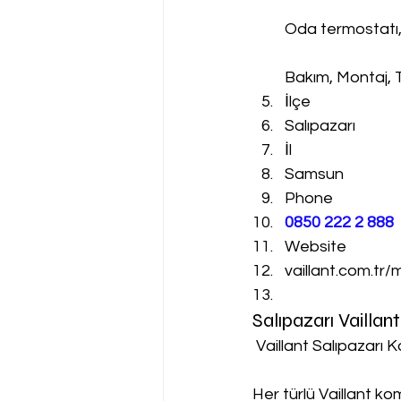
Oda termostatı
Bakım, Montaj, 
İlçe
Salıpazarı
İl
Samsun
Phone
0850 222 2 888 
Website
vaillant.com.tr/
Salıpazarı Vailla
 Vaillant Salıpazarı 
Her türlü Vaillant k