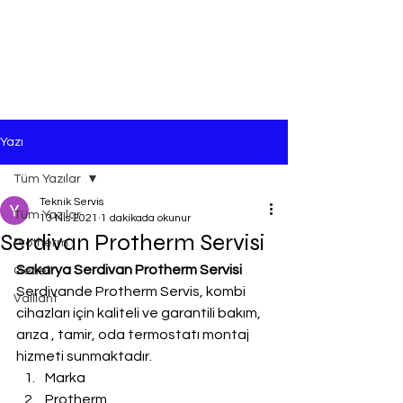
Yazı
Tüm Yazılar
Teknik Servis
Tüm Yazılar
13 Nis 2021
1 dakikada okunur
Serdivan Protherm Servisi
Protherm
Sakarya Serdivan Protherm Servisi
Genel
Serdivande Protherm Servis, kombi 
Vaillant
cihazları için kaliteli ve garantili bakım, 
arıza , tamir, oda termostatı montaj 
hizmeti sunmaktadır.
Marka
Protherm