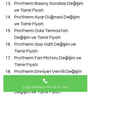
Protherm Basınç Sondası Değişim 
ve Tamir Fiyatı
Protherm Ayar Düğmesi Değişim 
ve Tamir Fiyatı
Protherm Oda Termostatı 
Değişim ve Tamir Fiyatı
Protherm Gaz Valfi Değişim ve 
Tamir Fiyatı
Protherm Fan Motoru Değişim ve 
Tamir Fiyatı
Protherm Emniyet Ventili Değişim 
ve Tamir Fiyatı
Protherm Doldurma Musluğu 
Çağrı Merkezi 444 85 31 Ara
Değişim ve Tamir Fiyatı
Protherm Akış Türbini Değişim ve 
Tamir Fiyatı
#ProthermServisi
Protherm