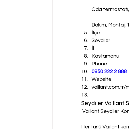
Oda termostatı
Bakım, Montaj, 
İlçe
Seydiler
İl
Kastamonu
Phone
0850 222 2 888 
Website
vaillant.com.tr/
Seydiler Vaillant
 Vaillant Seydiler Ko
Her türlü Vaillant k