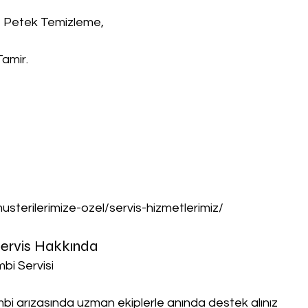
, Petek Temizleme,
Tamir.
musterilerimize-ozel/servis-hizmetlerimiz/
 Servis Hakkında
mbi Servisi
ombi arızasında uzman ekiplerle anında destek alınız