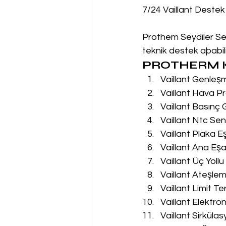
7/24 Vaillant Destek
Prothem Seydiler Ser
teknik destek aþabilir
PROTHERM K
Vaillant Genleş
Vaillant Hava Pr
Vaillant Basınç
Vaillant Ntc Sen
Vaillant Plaka E
Vaillant Ana Eşa
Vaillant Üç Yoll
Vaillant Ateşle
Vaillant Limit T
Vaillant Elektro
Vaillant Sirküla