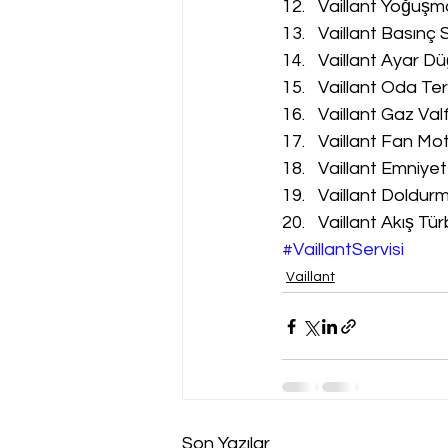
Vaillant Yoğuşm
Vaillant Basınç 
Vaillant Ayar Dü
Vaillant Oda Te
Vaillant Gaz Val
Vaillant Fan Mot
Vaillant Emniyet
Vaillant Doldur
Vaillant Akış Tür
#VaillantServisi
Vaillant
Son Yazılar