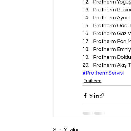
Protherm Yoğuşm
Protherm Basınç
Protherm Ayar D
Protherm Oda Te
Protherm Gaz Va
Protherm Fan Mo
Protherm Emniyet
Protherm Doldur
Protherm Akış Tü
#ProthermServisi
Protherm
Son Yazılar