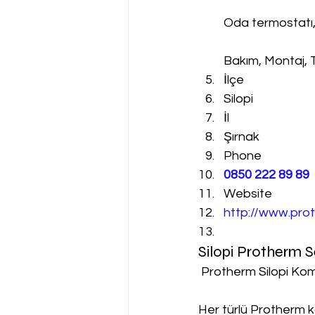
Oda termostatı
Bakım, Montaj, 
İlçe
Silopi
İl
Şırnak
Phone
0850 222 89 89
Website
http://www.prot
Silopi Protherm 
 Protherm Silopi Kom
Her türlü Protherm k