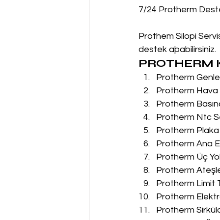
7/24 Protherm Dest
Prothem Silopi Servis
destek aþabilirsiniz.
PROTHERM K
Protherm Genleş
Protherm Hava P
Protherm Basın
Protherm Ntc Se
Protherm Plaka 
Protherm Ana Eş
Protherm Üç Yol
Protherm Ateşle
Protherm Limit 
Protherm Elektr
Protherm Sirkül