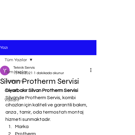
Yazı
Tüm Yazılar
Teknik Servis
Tüm Yazılar
13 Nis 2021
1 dakikada okunur
Silvan Protherm Servisi
Protherm
Diyarbakır Silvan Protherm Servisi
Genel
Silvande Protherm Servis, kombi 
Vaillant
cihazları için kaliteli ve garantili bakım, 
arıza , tamir, oda termostatı montaj 
hizmeti sunmaktadır.
Marka
Protherm