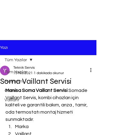
Yazı
Tüm Yazılar
Teknik Servis
Tüm Yazılar
13 Nis 2021
1 dakikada okunur
Soma Vaillant Servisi
Protherm
Manisa Soma Vaillant Servisi
 Somade 
Genel
Vaillant Servis, kombi cihazları için 
Vaillant
kaliteli ve garantili bakım, arıza , tamir, 
oda termostatı montaj hizmeti 
sunmaktadır.
Marka
Vaillant