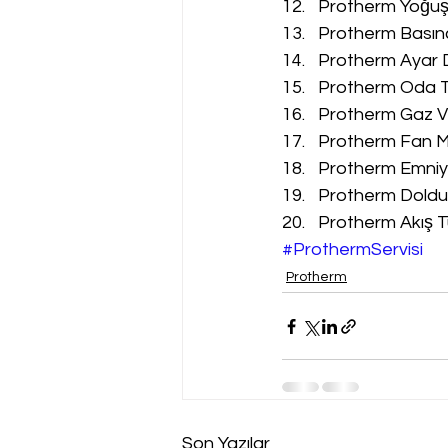
Protherm Yoğuşm
Protherm Basınç
Protherm Ayar D
Protherm Oda Te
Protherm Gaz Va
Protherm Fan Mo
Protherm Emniyet
Protherm Doldur
Protherm Akış Tü
#ProthermServisi
Protherm
Son Yazılar