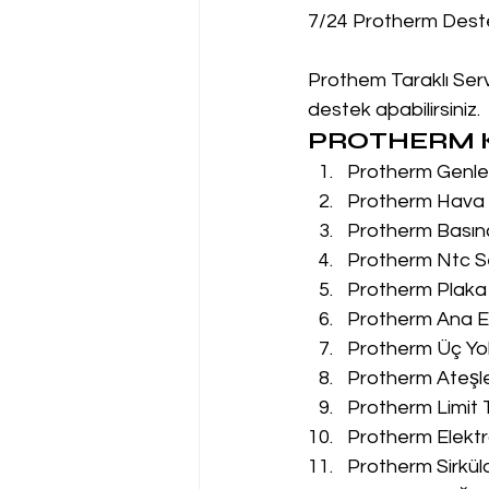
7/24 Protherm Dest
Prothem Taraklı Servi
destek aþabilirsiniz.
PROTHERM K
Protherm Genleş
Protherm Hava P
Protherm Basın
Protherm Ntc Se
Protherm Plaka 
Protherm Ana Eş
Protherm Üç Yol
Protherm Ateşle
Protherm Limit 
Protherm Elektr
Protherm Sirkül