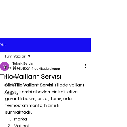
Yazı
Tüm Yazılar
Teknik Servis
Tüm Yazılar
13 Nis 2021
1 dakikada okunur
Tillo Vaillant Servisi
Protherm
Siirt Tillo Vaillant Servisi
 Tillode Vaillant 
Genel
Servis, kombi cihazları için kaliteli ve 
Vaillant
garantili bakım, arıza , tamir, oda 
termostatı montaj hizmeti 
sunmaktadır.
Marka
Vaillant