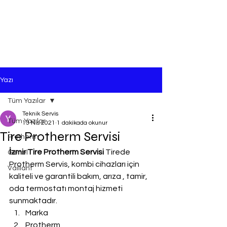
Yazı
Tüm Yazılar
Teknik Servis
Tüm Yazılar
13 Nis 2021
1 dakikada okunur
Tire Protherm Servisi
Protherm
İzmir Tire Protherm Servisi
 Tirede 
Genel
Protherm Servis, kombi cihazları için 
Vaillant
kaliteli ve garantili bakım, arıza , tamir, 
oda termostatı montaj hizmeti 
sunmaktadır.
Marka
Protherm