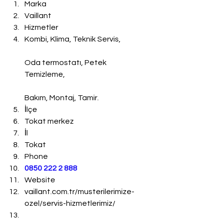
Marka
Vaillant
Hizmetler
Kombi, Klima, Teknik Servis,
Oda termostatı, Petek 
Temizleme,
Bakım, Montaj, Tamir.
İlçe
Tokat merkez
İl
Tokat
Phone
0850 222 2 888 
Website
vaillant.com.tr/musterilerimize-
ozel/servis-hizmetlerimiz/