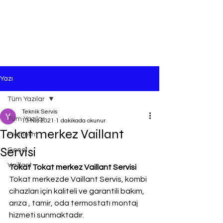
Yazı
Tüm Yazılar
Teknik Servis
Tüm Yazılar
13 Nis 2021
1 dakikada okunur
Tokat merkez Vaillant
Protherm
Servisi
Genel
Vaillant
Tokat Tokat merkez Vaillant Servisi
Tokat merkezde Vaillant Servis, kombi 
cihazları için kaliteli ve garantili bakım, 
arıza , tamir, oda termostatı montaj 
hizmeti sunmaktadır.